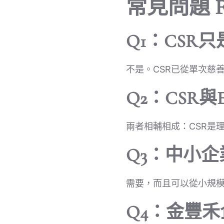
常見問題 F
Q1：CSR
不是。CSR已從單次慈
Q2：CSR
兩者相輔相成：CSR是
Q3：中小企
需要，而且可以從小規
Q4：金豐