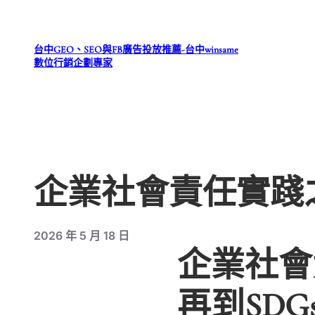
跳
至
台中GEO、SEO與FB廣告投放推薦-台中winsame
主
數位行銷企劃專家
要
內
容
企業社會責任實踐之
2026 年 5 月 18 日
企業社會
再到SDG