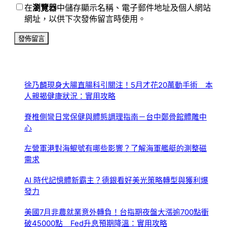
在
瀏覽器
中儲存顯示名稱、電子郵件地址及個人網站
網址，以供下次發佈留言時使用。
徐乃麟現身大腸直腸科引關注！5月才花20萬動手術 本
人親揭健康狀況：實用攻略
脊椎側彎日常保健與體態調理指南－台中鄭骨館體雕中
心
左營軍港對海鯤號有哪些影響？了解海軍艦艇的測整磁
需求
AI 時代記憶體新霸主？德銀看好美光策略轉型與獲利爆
發力
美國7月非農就業意外轉負！台指期夜盤大漲逾700點衝
破45000點 Fed升息預期降溫：實用攻略