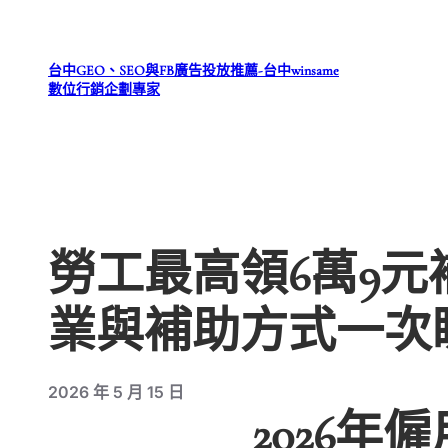
跳
至
台中GEO、SEO與FB廣告投放推薦-台中winsame
主
數位行銷企劃專家
要
內
容
勞工最高領6萬9元
業與補助方式一次
2026 年 5 月 15 日
2026