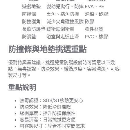
遊戲地墊
嬰幼兒爬行、防摔
EVA、PE
防撞條
桌角、牆角防撞
泡棉、矽膠
防撞護角
減少尖角碰撞風險
矽膠
長照防護墊
緩衝跌倒衝擊
彈性材質
防滑墊
浴室與走道止滑
PVC、橡膠
防撞條與地墊挑選重點
優耐特興業建議，挑選兒童防護設備時可留意以下幾
點：無毒認證、防滑效果、緩衝厚度、容易清潔、可客
製尺寸等。
重點說明
無毒認證：SGS/ST檢驗更安心
防滑效果：降低滑倒風險
緩衝厚度：提升防撞保護性
容易清潔：日常擦拭更方便
可客製尺寸：配合不同空間需求