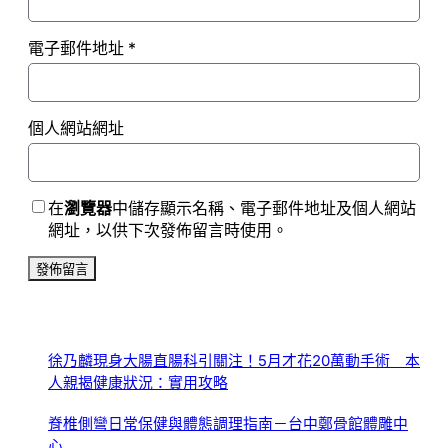
電子郵件地址
*
個人網站網址
在
瀏覽器
中儲存顯示名稱、電子郵件地址及個人網站
網址，以供下次發佈留言時使用。
徐乃麟現身大腸直腸科引關注！5月才花20萬動手術 本
人親揭健康狀況：實用攻略
脊椎側彎日常保健與體態調理指南－台中鄭骨館體雕中
心