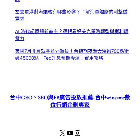
左營軍港對海鯤號有哪些影響？了解海軍艦艇的測整磁
需求
AI 時代記憶體新霸主？德銀看好美光策略轉型與獲利爆
發力
美國7月非農就業意外轉負！台指期夜盤大漲逾700點衝
破45000點 Fed升息預期降溫：實用攻略
台中GEO、SEO與FB廣告投放推薦-台中winsame數
位行銷企劃專家
X
YouTube
Instagram