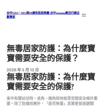
跳
至
台中GEO、SEO與FB廣告投放推薦-台中winsame數位行銷企
主
劃專家
要
內
容
無毒居家防護：為什麼寶
寶需要安全的保護？
2026 年 5 月 13 日
無毒居家防護：為什麼寶
寶需要安全的保護?
家中有嬰幼兒時，桌角、牆角與地板等空間安全格外重
要。除了防撞效果外，「是否無毒」其實更是挑選關