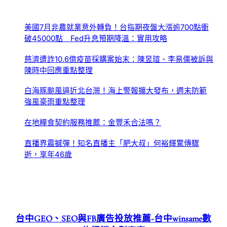
美國7月非農就業意外轉負！台指期夜盤大漲逾700點衝
破45000點 Fed升息預期降溫：實用攻略
慈濟遭詐10.6億疫苗採購案始末：陳昱瑄、李易儒被訴與
陳時中回應重點整理
白海豚颱風逼近北台灣！海上警報擴大發布，週末防範
強風豪雨重點整理
在地糧食契約服務推薦：金豐禾合法嗎？
直播界震撼彈！知名直播主「肥大叔」何裕輝驚傳驟
逝，享年46歲
台中GEO、SEO與FB廣告投放推薦-台中winsame數