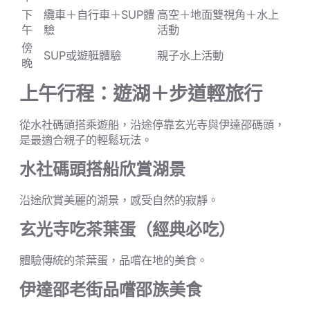
下
纜車＋自行車＋SUP體
高空＋地面雙視角＋水上
午
驗
活動
傍
SUP或遊艇體驗
親子水上活動
晚
上午行程：遊湖＋步道輕旅行
從水社碼頭搭乘遊船，沿途停靠玄光寺與伊達邵碼頭，
是最適合親子的輕鬆玩法。
水社碼頭搭船欣賞湖景
沿途欣賞美麗的湖景，感受自然的寂靜。
玄光寺吃茶葉蛋（經典必吃）
體驗傳統的茶葉蛋，品嚐在地的美食。
伊達邵老街品嚐邵族美食