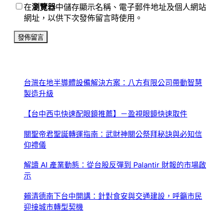
在
瀏覽器
中儲存顯示名稱、電子郵件地址及個人網站
網址，以供下次發佈留言時使用。
台灣在地半導體設備解決方案：八方有限公司帶動智慧
製造升級
【台中西屯快速配眼鏡推薦】－盈視眼鏡快速取件
關聖帝君聖誕轉運指南：武財神關公祭拜秘訣與必知信
仰禮儀
解讀 AI 產業動態：從台股反彈到 Palantir 財報的市場啟
示
賴清德南下台中開講：針對食安與交通建設，呼籲市民
迎接城市轉型契機