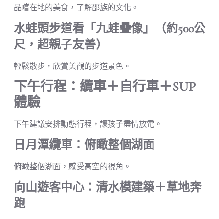
品嚐在地的美食，了解邵族的文化。
水蛙頭步道看「九蛙疊像」（約500公
尺，超親子友善）
輕鬆散步，欣賞美觀的步道景色。
下午行程：纜車＋自行車＋SUP
體驗
下午建議安排動態行程，讓孩子盡情放電。
日月潭纜車：俯瞰整個湖面
俯瞰整個湖面，感受高空的視角。
向山遊客中心：清水模建築＋草地奔
跑