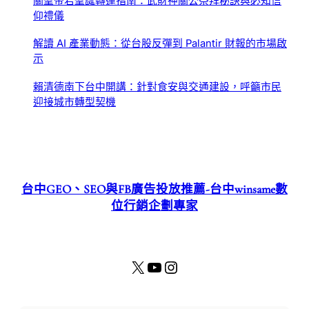
關聖帝君聖誕轉運指南：武財神關公祭拜秘訣與必知信
仰禮儀
解讀 AI 產業動態：從台股反彈到 Palantir 財報的市場啟
示
賴清德南下台中開講：針對食安與交通建設，呼籲市民
迎接城市轉型契機
台中GEO、SEO與FB廣告投放推薦-台中winsame數
位行銷企劃專家
X
YouTube
Instagram