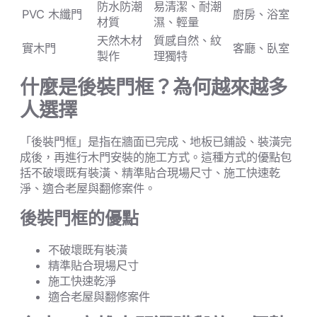
防水防潮
易清潔、耐潮
PVC 木纖門
廚房、浴室
材質
濕、輕量
天然木材
質感自然、紋
實木門
客廳、臥室
製作
理獨特
什麼是後裝門框？為何越來越多
人選擇
「後裝門框」是指在牆面已完成、地板已鋪設、裝潢完
成後，再進行木門安裝的施工方式。這種方式的優點包
括不破壞既有裝潢、精準貼合現場尺寸、施工快速乾
淨、適合老屋與翻修案件。
後裝門框的優點
不破壞既有裝潢
精準貼合現場尺寸
施工快速乾淨
適合老屋與翻修案件