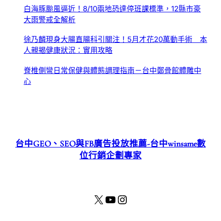
白海豚颱風逼近！8/10兩地恐達停班課標準，12縣市豪
大雨警戒全解析
徐乃麟現身大腸直腸科引關注！5月才花20萬動手術 本
人親揭健康狀況：實用攻略
脊椎側彎日常保健與體態調理指南－台中鄭骨館體雕中
心
台中GEO、SEO與FB廣告投放推薦-台中winsame數
位行銷企劃專家
X
YouTube
Instagram