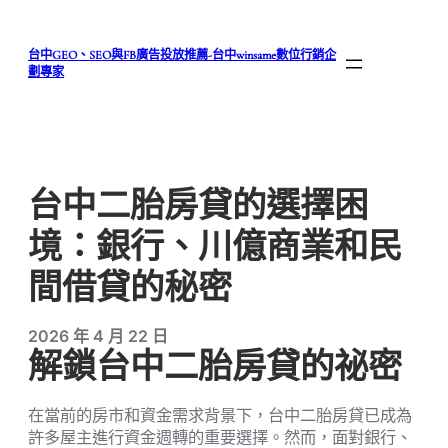
跳
至
台中GEO、SEO與FB廣告投放推薦-台中winsame數位行銷企
主
劃專家
要
內
容
台中二胎房貸的選擇困
境：銀行、川億商業和民
間借貸的秘密
2026 年 4 月 22 日
解鎖台中二胎房貸的祕密
在當前的房市和資金需求背景下，台中二胎房貸已成為
許多屋主進行資金週轉的重要選擇。然而，面對銀行、