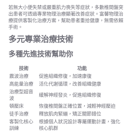
若無大小便失禁或嚴重肌力喪失等症狀，多數椎間盤突
出患者可透過專業物理治療顯著改善症狀。富馨物理治
療提供客製化治療方案，幫助患者重拾健康，無需依賴
手術。
多元專業治療技術
多種先進技術幫助你
技術
功能
震波治療
促進組織修復，加速康復
高能量治療
活化代謝循環，改善組織健康
治療型超音
緩解神經發炎，促進組織修復
波
頓壓床
恢復椎間盤正確位置，減輕神經壓迫
徒手治療
釋放肌肉緊繃，矯正關節錯位
客製化核心
根據個人狀況設計專屬運動計畫，強化
訓練
核心肌群