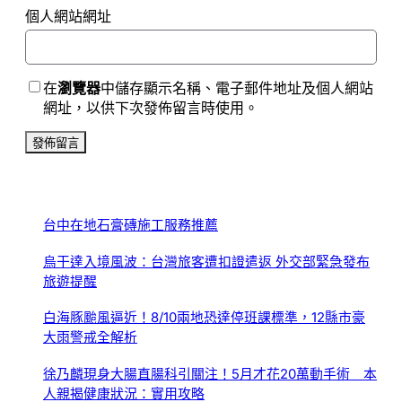
個人網站網址
在
瀏覽器
中儲存顯示名稱、電子郵件地址及個人網站
網址，以供下次發佈留言時使用。
台中在地石膏磚施工服務推薦
烏干達入境風波：台灣旅客遭扣證遣返 外交部緊急發布
旅遊提醒
白海豚颱風逼近！8/10兩地恐達停班課標準，12縣市豪
大雨警戒全解析
徐乃麟現身大腸直腸科引關注！5月才花20萬動手術 本
人親揭健康狀況：實用攻略