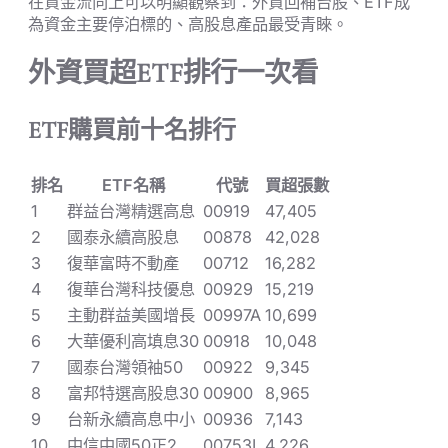
在資金流向上可以明顯觀察到：外資回補台股、ETF成
為資金主要停泊標的、高股息產品最受青睞。
外資買超ETF排行一次看
ETF購買前十名排行
排名
ETF名稱
代號
買超張數
1
群益台灣精選高息
00919
47,405
2
國泰永續高股息
00878
42,028
3
復華富時不動產
00712
16,282
4
復華台灣科技優息
00929
15,219
5
主動群益美國增長
00997A
10,699
6
大華優利高填息30
00918
10,048
7
國泰台灣領袖50
00922
9,345
8
富邦特選高股息30
00900
8,965
9
台新永續高息中小
00936
7,143
10
中信中國50正2
00753L
4,226