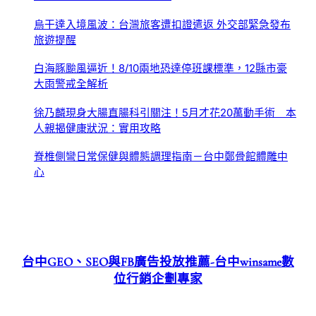
烏干達入境風波：台灣旅客遭扣證遣返 外交部緊急發布
旅遊提醒
白海豚颱風逼近！8/10兩地恐達停班課標準，12縣市豪
大雨警戒全解析
徐乃麟現身大腸直腸科引關注！5月才花20萬動手術 本
人親揭健康狀況：實用攻略
脊椎側彎日常保健與體態調理指南－台中鄭骨館體雕中
心
台中GEO、SEO與FB廣告投放推薦-台中winsame數
位行銷企劃專家