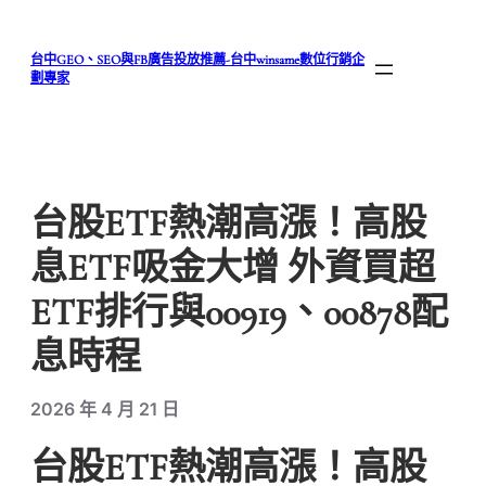
跳
至
台中GEO、SEO與FB廣告投放推薦-台中winsame數位行銷企
主
劃專家
要
內
容
台股ETF熱潮高漲！高股
息ETF吸金大增 外資買超
ETF排行與00919、00878配
息時程
2026 年 4 月 21 日
台股ETF熱潮高漲！高股