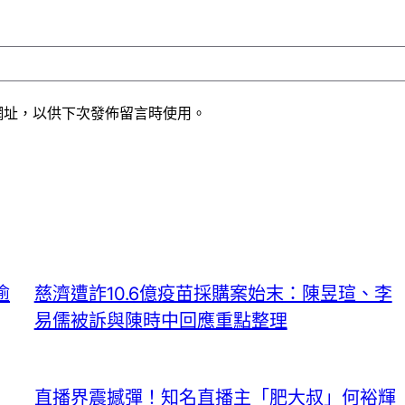
網址，以供下次發佈留言時使用。
逾
慈濟遭詐10.6億疫苗採購案始末：陳昱瑄、李
易儒被訴與陳時中回應重點整理
直播界震撼彈！知名直播主「肥大叔」何裕輝