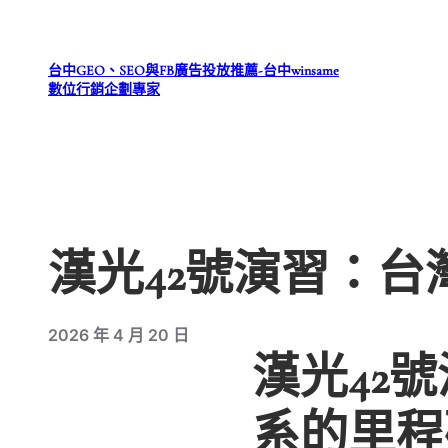
跳
至
台中GEO、SEO與FB廣告投放推薦-台中winsame
主
數位行銷企劃專家
要
內
容
漢光42號演習：
2026 年 4 月 20 日
漢光42
系的里程