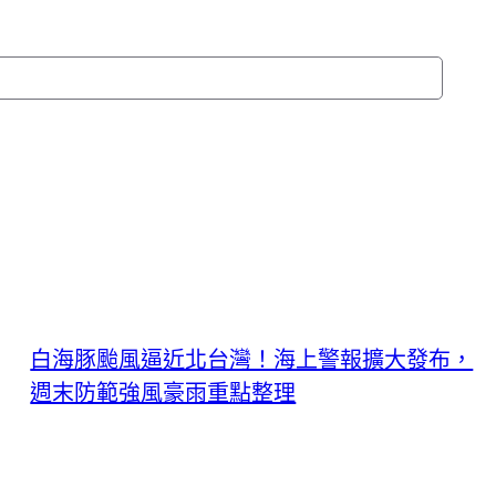
白海豚颱風逼近北台灣！海上警報擴大發布，
週末防範強風豪雨重點整理