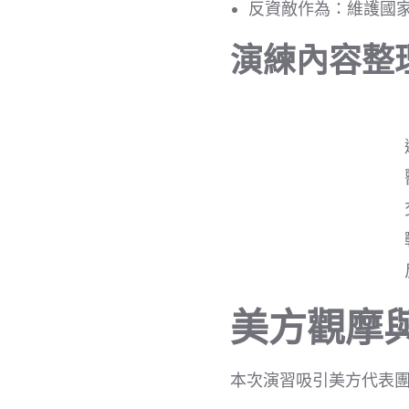
反資敵作為：維護國
演練內容整
美方觀摩
本次演習吸引美方代表