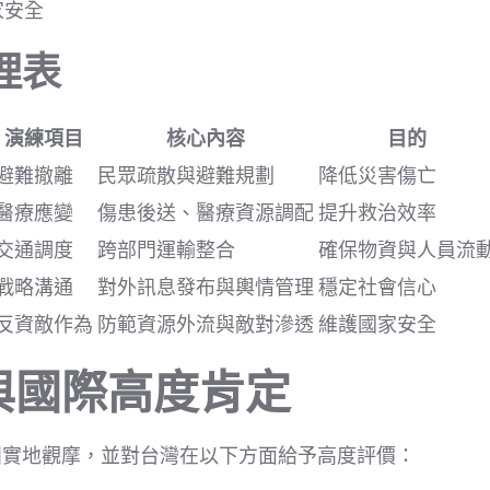
家安全
理表
演練項目
核心內容
目的
避難撤離
民眾疏散與避難規劃
降低災害傷亡
醫療應變
傷患後送、醫療資源調配
提升救治效率
交通調度
跨部門運輸整合
確保物資與人員流
戰略溝通
對外訊息發布與輿情管理
穩定社會信心
反資敵作為
防範資源外流與敵對滲透
維護國家安全
與國際高度肯定
團實地觀摩，並對台灣在以下方面給予高度評價：