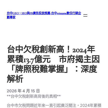
跳
至
台中GEO、SEO與FB廣告投放推薦-台中winsame數位行銷企
主
劃專家
要
內
容
台中欠稅創新高！2024年
累積13.7億元 市府揭主因
「牌照稅難掌握」：深度
解析
2026 年 4 月 15 日
**台中欠稅創新高背後的真相**
台中市欠稅問題近年來一直引起廣泛關注，2024年累積