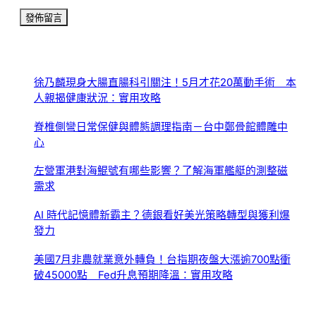
徐乃麟現身大腸直腸科引關注！5月才花20萬動手術 本
人親揭健康狀況：實用攻略
脊椎側彎日常保健與體態調理指南－台中鄭骨館體雕中
心
左營軍港對海鯤號有哪些影響？了解海軍艦艇的測整磁
需求
AI 時代記憶體新霸主？德銀看好美光策略轉型與獲利爆
發力
美國7月非農就業意外轉負！台指期夜盤大漲逾700點衝
破45000點 Fed升息預期降溫：實用攻略