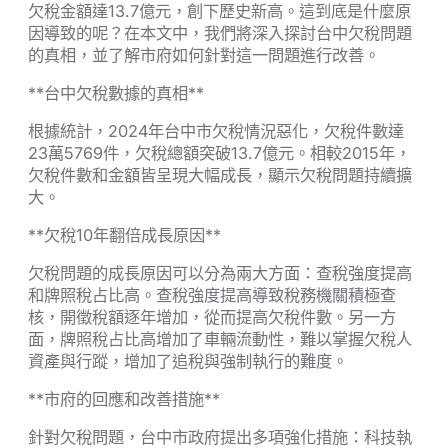
欠稅金額達13.7億元，創下歷史新高。這到底是什麼原
因導致的呢？在本文中，我們將深入探討台中欠稅問題
的真相，並了解市府如何針對這一問題進行改善。
**台中欠稅數據的真相**
根據統計，2024年台中市欠稅情況惡化，欠稅件數達
23萬5769件，欠稅總額突破13.7億元。相較2015年，
欠稅件數和金額皆呈現大幅成長，顯示欠稅問題持續擴
大。
**欠稅10年翻倍成長原因**
欠稅問題的成長原因可以分為兩大方面：查稅強度提高
和牌照稅占比高。查稅強度提高導致稅務機關積極查
核，開徵稅額逐年增加，從而提高欠稅件數。另一方
面，牌照稅占比高增加了車輛流動性，難以掌握欠稅人
資產與行蹤，增加了追稅與強制執行的難度。
**市府的回應和改善措施**
針對欠稅問題，台中市政府提出多項強化措施：科技執