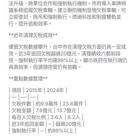
法升級、跨單位合作和強制執行機制。市府導入車牌辨
識系統追蹤欠稅車輛，建立聯防機制發現欠稅車輛，可
立即查封、拖吊和強制執行。透過科技和制度雙軌並
行，提升追稅效率。
**近年清理欠稅成效**
儘管欠稅數據攀升，台中市在清理欠稅方面仍具一定成
效。近3年追回欠稅超過20億元，清理績效六都前段
班，強制執行率平均達99%以上。顯示政府在執行端仍
具高效率，但源頭控管仍有挑戰。
**重點數據整理**
| 項目 | 2015年 | 2024年 |
| — | — | — |
| 欠稅件數 | 約9.9萬件 | 23.6萬件 |
| 欠稅金額 | 7.6億元 | 13.7億元 |
| 每百人欠稅比例 | 3.6人 | 8.2人 |
| 近3年追回金額 | – | 超過20億元 |
| 強制執行率 | – | 約99%以上 |