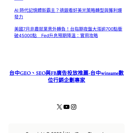
AI 時代記憶體新霸主？德銀看好美光策略轉型與獲利爆
發力
美國7月非農就業意外轉負！台指期夜盤大漲逾700點衝
破45000點 Fed升息預期降溫：實用攻略
台中GEO、SEO與FB廣告投放推薦-台中winsame數
位行銷企劃專家
X
YouTube
Instagram