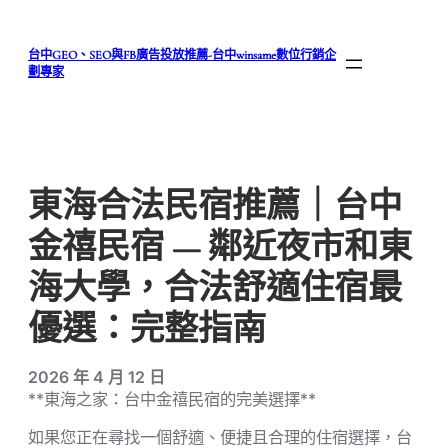
跳
至
台中GEO、SEO與FB廣告投放推薦-台中winsame數位行銷企
主
劃專家
要
內
容
東海合法民宿推薦｜台中
金禧民宿 — 鄰近夜市和東
海大學，合法舒適住宿最
優選：完整指南
2026 年 4 月 12 日
**東海之家：台中金禧民宿的完美選擇**
如果您正在尋找一個舒適、便捷且合理的住宿選擇，台