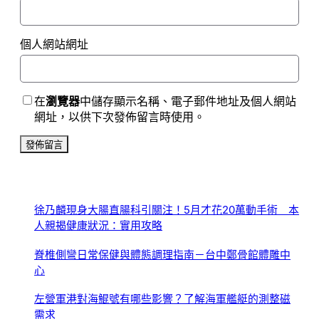
個人網站網址
在
瀏覽器
中儲存顯示名稱、電子郵件地址及個人網站
網址，以供下次發佈留言時使用。
徐乃麟現身大腸直腸科引關注！5月才花20萬動手術 本
人親揭健康狀況：實用攻略
脊椎側彎日常保健與體態調理指南－台中鄭骨館體雕中
心
左營軍港對海鯤號有哪些影響？了解海軍艦艇的測整磁
需求