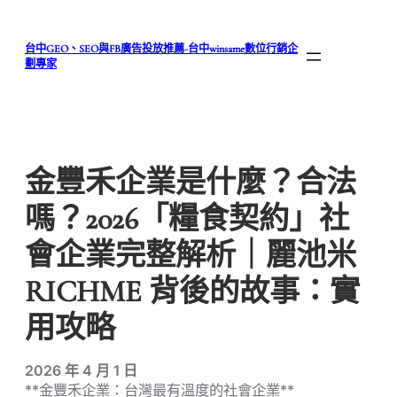
跳
至
台中GEO、SEO與FB廣告投放推薦-台中winsame數位行銷企
主
劃專家
要
內
容
金豐禾企業是什麼？合法
嗎？2026「糧食契約」社
會企業完整解析｜麗池米
RICHME 背後的故事：實
用攻略
2026 年 4 月 1 日
**金豐禾企業：台灣最有溫度的社會企業**