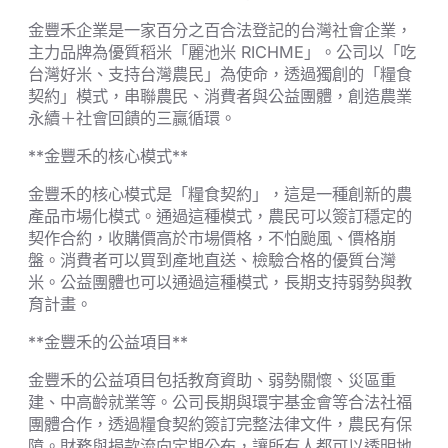
金豐禾企業是一家百分之百合法登記的台灣社會企業，
主力品牌為優質稻米「麗池米 RICHME」。公司以「吃
台灣好米、支持台灣農民」為使命，透過獨創的「糧食
契約」模式，串聯農民、消費者與公益團體，創造農業
永續＋社會回饋的三贏循環。
**金豐禾的核心模式**
金豐禾的核心模式是「糧食契約」，這是一種創新的農
產品市場化模式。通過這種模式，農民可以簽訂穩定的
契作合約，收購價高於市場價格，不怕颱風、價格崩
盤。消費者可以買到產地直送、檢驗合格的優質台灣
米。公益團體也可以通過這種模式，長期支持弱勢與教
育計畫。
**金豐禾的公益項目**
金豐禾的公益項目包括教育資助、弱勢關懷、災區重
建、中高齡就業等。公司長期與環宇基金會等合法社福
團體合作，透過糧食契約簽訂完整法律文件，農民有保
障。財務與捐款流向定期公布，讓所有人都可以透明地