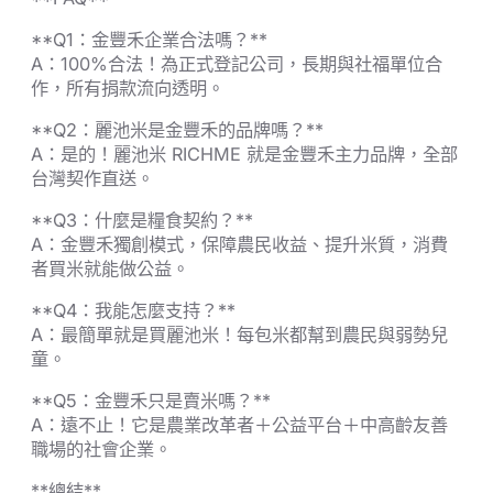
**Q1：金豐禾企業合法嗎？**
A：100%合法！為正式登記公司，長期與社福單位合
作，所有捐款流向透明。
**Q2：麗池米是金豐禾的品牌嗎？**
A：是的！麗池米 RICHME 就是金豐禾主力品牌，全部
台灣契作直送。
**Q3：什麼是糧食契約？**
A：金豐禾獨創模式，保障農民收益、提升米質，消費
者買米就能做公益。
**Q4：我能怎麼支持？**
A：最簡單就是買麗池米！每包米都幫到農民與弱勢兒
童。
**Q5：金豐禾只是賣米嗎？**
A：遠不止！它是農業改革者＋公益平台＋中高齡友善
職場的社會企業。
**總結**