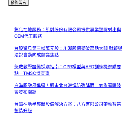
彰化在地服務：凱尉股份有限公司提供專業塑膠射出與
OEM代工服務
台股驚見第三檔萬元股：川湖股價衝破萬點大關 財報與
法說會動向成熱議焦點
急救教學設備採購指南：CPR模型與AED訓練機選購要
點－TMSC博宣寧
白海豚颱風進逼！週末北台灣慎防強降雨 氣象署曝陸
警發布關鍵
台灣在地半導體設備解決方案：八方有限公司帶動智慧
製造升級