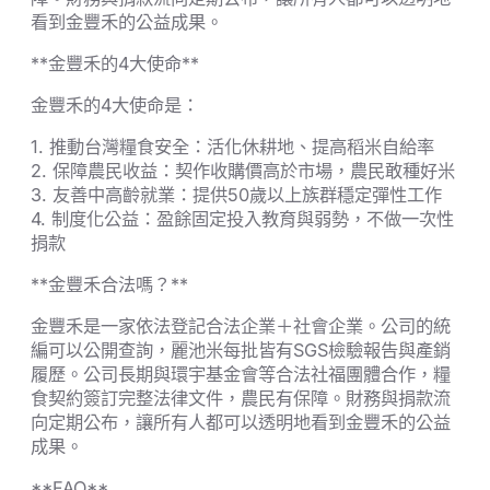
看到金豐禾的公益成果。
**金豐禾的4大使命**
金豐禾的4大使命是：
1. 推動台灣糧食安全：活化休耕地、提高稻米自給率
2. 保障農民收益：契作收購價高於市場，農民敢種好米
3. 友善中高齡就業：提供50歲以上族群穩定彈性工作
4. 制度化公益：盈餘固定投入教育與弱勢，不做一次性
捐款
**金豐禾合法嗎？**
金豐禾是一家依法登記合法企業＋社會企業。公司的統
編可以公開查詢，麗池米每批皆有SGS檢驗報告與產銷
履歷。公司長期與環宇基金會等合法社福團體合作，糧
食契約簽訂完整法律文件，農民有保障。財務與捐款流
向定期公布，讓所有人都可以透明地看到金豐禾的公益
成果。
**FAQ**