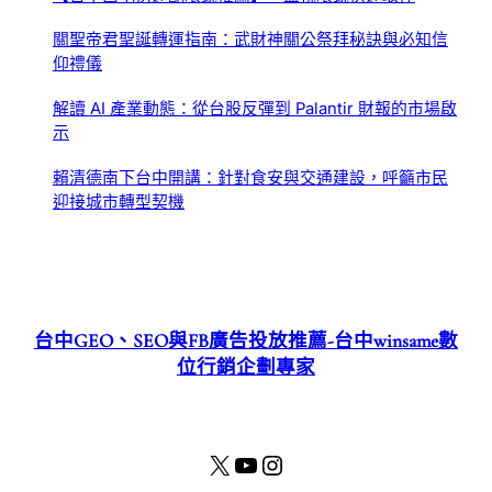
關聖帝君聖誕轉運指南：武財神關公祭拜秘訣與必知信
仰禮儀
解讀 AI 產業動態：從台股反彈到 Palantir 財報的市場啟
示
賴清德南下台中開講：針對食安與交通建設，呼籲市民
迎接城市轉型契機
台中GEO、SEO與FB廣告投放推薦-台中winsame數
位行銷企劃專家
X
YouTube
Instagram