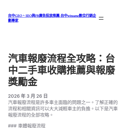
跳
至
台中GEO、SEO與FB廣告投放推薦-台中winsame數位行銷企
主
劃專家
要
內
容
汽車報廢流程全攻略：台
中二手車收購推薦與報廢
獎勵金
2026 年 3 月 26 日
汽車報廢流程是許多車主面臨的問題之一。了解正確的
流程和相關資訊可以大大減輕車主的負擔。以下是汽車
報廢流程的全部攻略。
### 車體報廢流程