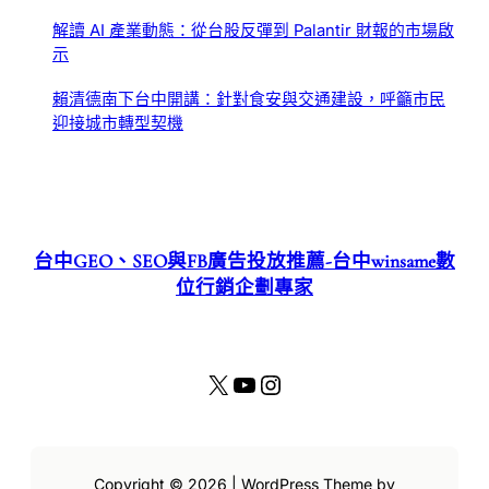
解讀 AI 產業動態：從台股反彈到 Palantir 財報的市場啟
示
賴清德南下台中開講：針對食安與交通建設，呼籲市民
迎接城市轉型契機
台中GEO、SEO與FB廣告投放推薦-台中winsame數
位行銷企劃專家
X
YouTube
Instagram
Copyright © 2026 | WordPress Theme by