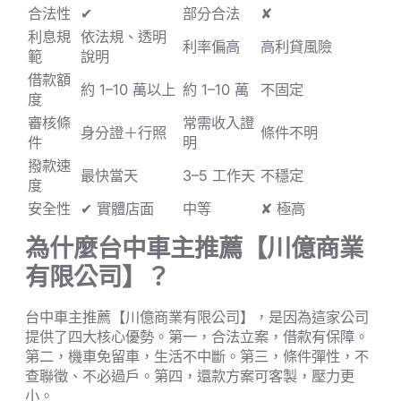
合法性
✔
部分合法
✘
利息規
依法規、透明
利率偏高
高利貸風險
範
說明
借款額
約 1–10 萬以上
約 1–10 萬
不固定
度
審核條
常需收入證
身分證＋行照
條件不明
件
明
撥款速
最快當天
3–5 工作天
不穩定
度
安全性
✔ 實體店面
中等
✘ 極高
為什麼台中車主推薦【川億商業
有限公司】？
台中車主推薦【川億商業有限公司】，是因為這家公司
提供了四大核心優勢。第一，合法立案，借款有保障。
第二，機車免留車，生活不中斷。第三，條件彈性，不
查聯徵、不必過戶。第四，還款方案可客製，壓力更
小。