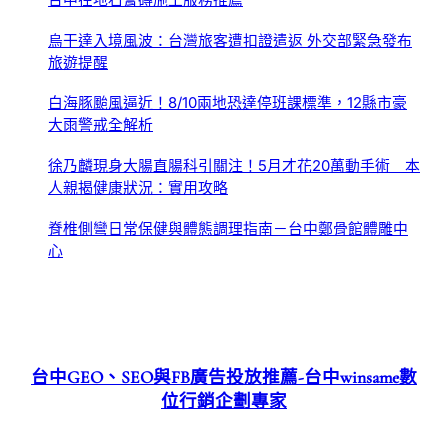
台中在地石膏磚施工服務推薦
烏干達入境風波：台灣旅客遭扣證遣返 外交部緊急發布
旅遊提醒
白海豚颱風逼近！8/10兩地恐達停班課標準，12縣市豪
大雨警戒全解析
徐乃麟現身大腸直腸科引關注！5月才花20萬動手術 本
人親揭健康狀況：實用攻略
脊椎側彎日常保健與體態調理指南－台中鄭骨館體雕中
心
台中GEO、SEO與FB廣告投放推薦-台中winsame數
位行銷企劃專家