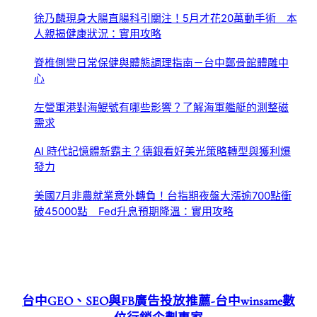
徐乃麟現身大腸直腸科引關注！5月才花20萬動手術 本
人親揭健康狀況：實用攻略
脊椎側彎日常保健與體態調理指南－台中鄭骨館體雕中
心
左營軍港對海鯤號有哪些影響？了解海軍艦艇的測整磁
需求
AI 時代記憶體新霸主？德銀看好美光策略轉型與獲利爆
發力
美國7月非農就業意外轉負！台指期夜盤大漲逾700點衝
破45000點 Fed升息預期降溫：實用攻略
台中GEO、SEO與FB廣告投放推薦-台中winsame數