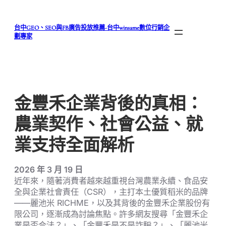
跳
至
台中GEO、SEO與FB廣告投放推薦-台中winsame數位行銷企
主
劃專家
要
內
容
金豐禾企業背後的真相：
農業契作、社會公益、就
業支持全面解析
2026 年 3 月 19 日
近年來，隨著消費者越來越重視台灣農業永續、食品安
全與企業社會責任（CSR），主打本土優質稻米的品牌
——麗池米 RICHME，以及其背後的金豐禾企業股份有
限公司，逐漸成為討論焦點。許多網友搜尋「金豐禾企
業是否合法？」、「金豐禾是不是詐騙？」、「麗池米