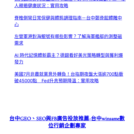
人親揭健康狀況：實用攻略
脊椎側彎日常保健與體態調理指南－台中鄭骨館體雕中
心
左營軍港對海鯤號有哪些影響？了解海軍艦艇的測整磁
需求
AI 時代記憶體新霸主？德銀看好美光策略轉型與獲利爆
發力
美國7月非農就業意外轉負！台指期夜盤大漲逾700點衝
破45000點 Fed升息預期降溫：實用攻略
台中GEO、SEO與FB廣告投放推薦-台中winsame數
位行銷企劃專家