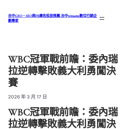
跳
至
台中GEO、SEO與FB廣告投放推薦-台中winsame數位行銷企
主
劃專家
要
內
容
WBC冠軍戰前瞻：委內瑞
拉逆轉擊敗義大利勇闖決
賽
2026 年 3 月 17 日
WBC冠軍戰前瞻：委內瑞
拉逆轉擊敗義大利勇闖決