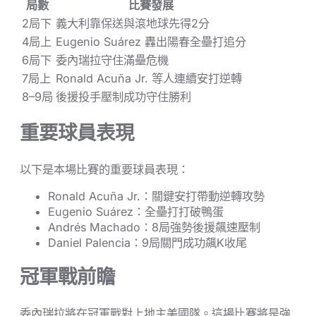
局數
比賽發展
2局下
義大利靠保送與滾地球先得2分
4局上
Eugenio Suárez 轟出陽春全壘打追分
6局下
委內瑞拉守住滿壘危機
7局上
Ronald Acuña Jr. 等人連續安打逆轉
8–9局
後援投手壓制成功守住勝利
重要球員表現
以下是本場比賽的重要球員表現：
Ronald Acuña Jr.：關鍵安打帶動逆轉攻勢
Eugenio Suárez：全壘打打破鴨蛋
Andrés Machado：8局強勢後援飆速壓制
Daniel Palencia：9局關門成功飆K收尾
冠軍戰前瞻
委內瑞拉將在冠軍戰對上地主美國隊。這場比賽將是強