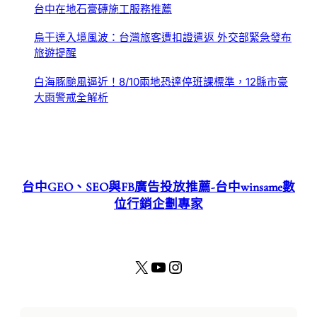
台中在地石膏磚施工服務推薦
烏干達入境風波：台灣旅客遭扣證遣返 外交部緊急發布
旅遊提醒
白海豚颱風逼近！8/10兩地恐達停班課標準，12縣市豪
大雨警戒全解析
台中GEO、SEO與FB廣告投放推薦-台中winsame數
位行銷企劃專家
X
YouTube
Instagram