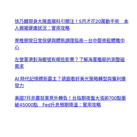
徐乃麟現身大腸直腸科引關注！5月才花20萬動手術 本
人親揭健康狀況：實用攻略
脊椎側彎日常保健與體態調理指南－台中鄭骨館體雕中
心
左營軍港對海鯤號有哪些影響？了解海軍艦艇的測整磁
需求
AI 時代記憶體新霸主？德銀看好美光策略轉型與獲利爆
發力
美國7月非農就業意外轉負！台指期夜盤大漲逾700點衝
破45000點 Fed升息預期降溫：實用攻略