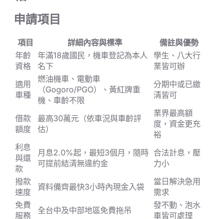
申請項目
項目
詳細內容與標準
備註與優勢
年齡
年滿18歲國民，機車登記為本人
學生、八大行
資格
名下
業皆可辦
燃油機車、電動車
適用
分期中或已繳
（Gogoro/PGO）、黃紅牌重
車種
清皆可
機、車齡不限
業界最高額
借款
最高30萬元（依車況與車齡評
度，資金更充
額度
估）
裕
利息
月息2.0%起，最短3個月，隨時
合法計息，壓
與還
可提前結清無違約金
力小
款
撥款
當日解決急用
資料備齊最快3小時內現金入袋
速度
需求
免費
發不動、泡水
全台中及中部地區免費拖吊
服務
車皆可處理