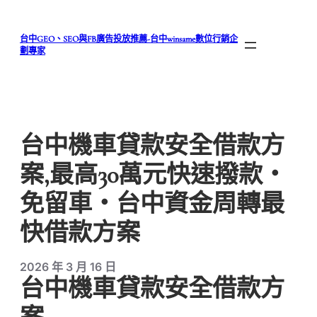
跳
至
台中GEO、SEO與FB廣告投放推薦-台中winsame數位行銷企
主
劃專家
要
內
容
台中機車貸款安全借款方
案,最高30萬元快速撥款・
免留車・台中資金周轉最
快借款方案
2026 年 3 月 16 日
台中機車貸款安全借款方