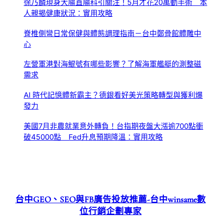
徐乃麟現身大腸直腸科引關注！5月才花20萬動手術 本
人親揭健康狀況：實用攻略
脊椎側彎日常保健與體態調理指南－台中鄭骨館體雕中
心
左營軍港對海鯤號有哪些影響？了解海軍艦艇的測整磁
需求
AI 時代記憶體新霸主？德銀看好美光策略轉型與獲利爆
發力
美國7月非農就業意外轉負！台指期夜盤大漲逾700點衝
破45000點 Fed升息預期降溫：實用攻略
台中GEO、SEO與FB廣告投放推薦-台中winsame數
位行銷企劃專家