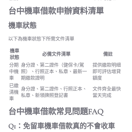
台中機車借款申辦資料清單
機車狀態
以下為機車狀態下所需文件清單
機車
必備文件清單
備註
狀態
分期
身分證、第二證件（健保卡/駕
提供繳款明細
中機
照）、行照正本、私章、最新一
即可評估增貸
車
期繳款證明
額度
已繳
身分證、第二證件、行照正本、
文件齊全最快
清機
私章、新領牌照登記書
當天完成
車
台中機車借款常見問題FAQ
Q1：免留車機車借款真的不會收車