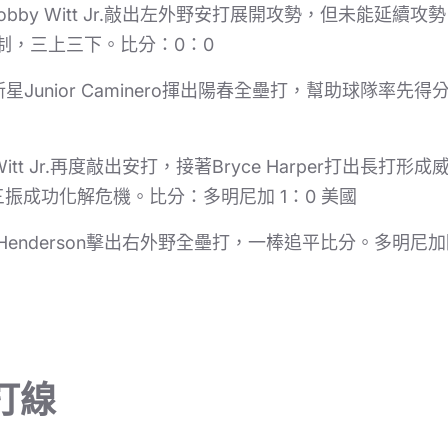
bby Witt Jr.敲出左外野安打展開攻勢，但未能延續
es壓制，三上三下。比分：0：0
Junior Caminero揮出陽春全壘打，幫助球隊率先得
itt Jr.再度敲出安打，接著Bryce Harper打出長打
o連續三振成功化解危機。比分：多明尼加 1：0 美國
 Henderson擊出右外野全壘打，一棒追平比分。多明尼加隨
打線