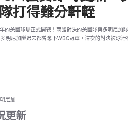
隊打得難分軒輊
26年的美國球場正式開戰！兩強對決的美國隊與多明尼加
多明尼加隊過去都曾奪下WBC冠軍，這次的對決被球迷
多明尼加
況更新