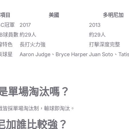
項目
美國
多明尼加
BC冠軍
2017
2013
LB球員數
約29人
約29人
線特色
長打火力強
打擊深度完整
表球星
Aaron Judge、Bryce Harper
Juan Soto、Tatis
賽是單場淘汰嗎？
戰皆採單場淘汰制，輸球即淘汰。
尼加誰比較強？