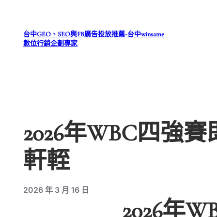
跳
至
台中GEO、SEO與FB廣告投放推薦-台中winsame
主
數位行銷企劃專家
要
內
容
2026年WBC四
軒輊
2026 年 3 月 16 日
2026