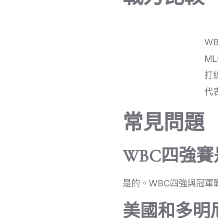
W
M
打
代
常見問題
WBC四強
是的。WBC四強與冠軍
美國和多明