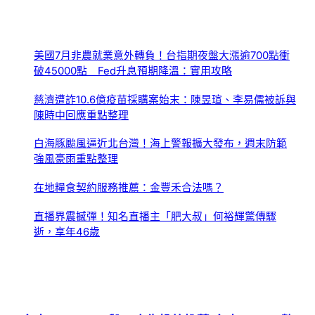
美國7月非農就業意外轉負！台指期夜盤大漲逾700點衝
破45000點 Fed升息預期降溫：實用攻略
慈濟遭詐10.6億疫苗採購案始末：陳昱瑄、李易儒被訴與
陳時中回應重點整理
白海豚颱風逼近北台灣！海上警報擴大發布，週末防範
強風豪雨重點整理
在地糧食契約服務推薦：金豐禾合法嗎？
直播界震撼彈！知名直播主「肥大叔」何裕輝驚傳驟
逝，享年46歲