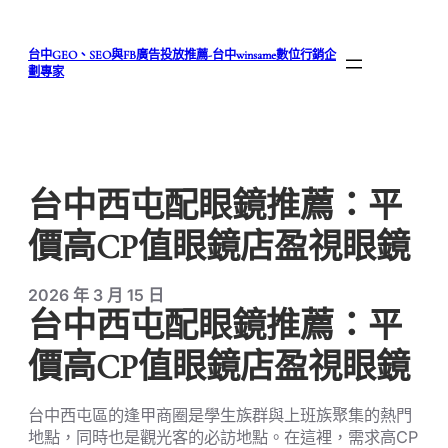
跳
至
台中GEO、SEO與FB廣告投放推薦-台中winsame數位行銷企
主
劃專家
要
內
容
台中西屯配眼鏡推薦：平
價高CP值眼鏡店盈視眼鏡
2026 年 3 月 15 日
台中西屯配眼鏡推薦：平
價高CP值眼鏡店盈視眼鏡
台中西屯區的逢甲商圈是學生族群與上班族聚集的熱門
地點，同時也是觀光客的必訪地點。在這裡，需求高CP