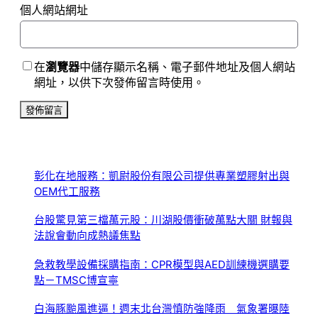
個人網站網址
在
瀏覽器
中儲存顯示名稱、電子郵件地址及個人網站
網址，以供下次發佈留言時使用。
彰化在地服務：凱尉股份有限公司提供專業塑膠射出與
OEM代工服務
台股驚見第三檔萬元股：川湖股價衝破萬點大關 財報與
法說會動向成熱議焦點
急救教學設備採購指南：CPR模型與AED訓練機選購要
點－TMSC博宣寧
白海豚颱風進逼！週末北台灣慎防強降雨 氣象署曝陸