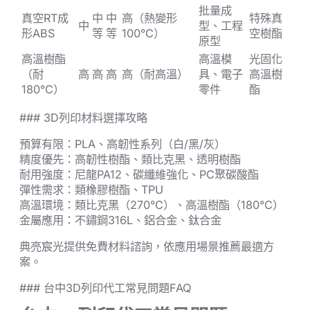
批量成
真空RT成
中
中
高（熱變形
特殊真
中
型、工程
形ABS
等
等
100°C）
空樹酯
原型
高溫樹酯
高溫模
光固化
（耐
高
高
高
高（耐高溫）
具、電子
高溫樹
180°C）
零件
酯
### 3D列印材料選擇攻略
預算有限：PLA、高韌性系列（白/黑/灰）
精度優先：高韌性樹酯、類比克黑、透明樹酯
耐用強度：尼龍PA12、碳纖維強化、PC聚碳酸酯
彈性需求：類橡膠樹酯、TPU
高溫環境：類比克黑（270°C）、高溫樹酯（180°C）
金屬應用：不鏽鋼316L、鋁合金、鈦合金
典亮宸光提供免費材料諮詢，依應用場景推薦最適方
案。
### 台中3D列印代工常見問題FAQ