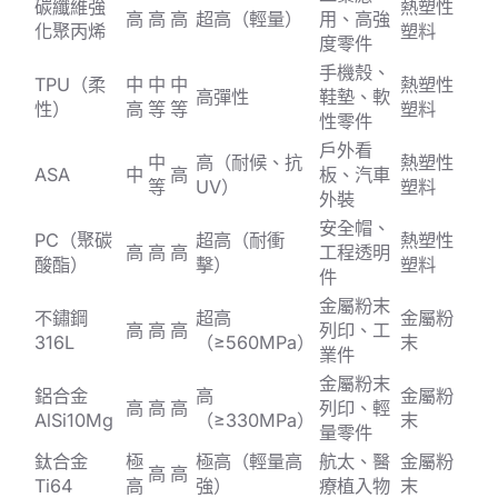
碳纖維強
熱塑性
高
高
高
超高（輕量）
用、高強
化聚丙烯
塑料
度零件
手機殼、
TPU（柔
中
中
中
熱塑性
高彈性
鞋墊、軟
性）
高
等
等
塑料
性零件
戶外看
中
高（耐候、抗
熱塑性
ASA
中
高
板、汽車
等
UV）
塑料
外裝
安全帽、
PC（聚碳
超高（耐衝
熱塑性
高
高
高
工程透明
酸酯）
擊）
塑料
件
金屬粉末
不鏽鋼
超高
金屬粉
高
高
高
列印、工
316L
（≥560MPa）
末
業件
金屬粉末
鋁合金
高
金屬粉
高
高
高
列印、輕
AlSi10Mg
（≥330MPa）
末
量零件
鈦合金
極
極高（輕量高
航太、醫
金屬粉
高
高
Ti64
高
強）
療植入物
末