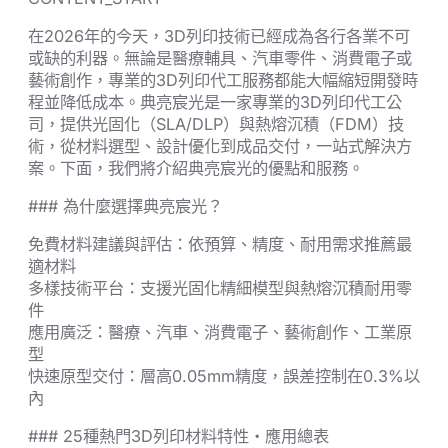
在2026年的今天，3D列印技術已經成為各行各業不可
或缺的利器。無論是醫療輔具、汽車零件、消費電子或
藝術創作，專業的3D列印代工服務都能大幅縮短開發時
程並降低成本。典亮宸光是一家專業的3D列印代工公
司，提供光固化（SLA/DLP）與熱熔沉積（FDM）技
術，從材料選型、設計優化到成品交付，一站式解決方
案。下面，我們將介紹典亮宸光的優點和服務。
### 為什麼選擇典亮宸光？
免費材料建議與評估：依預算、精度、耐用需求推薦最
適材料
多樣技術平台：支援光固化精細模型與熱熔沉積耐用零
件
應用廣泛：醫療、汽車、消費電子、藝術創作、工業原
型
快速原型交付：層高0.05mm精度，誤差控制在0.3%以
內
### 25種熱門3D列印材料特性・應用總表