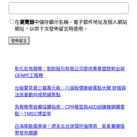
在
瀏覽器
中儲存顯示名稱、電子郵件地址及個人網站
網址，以供下次發佈留言時使用。
彰化在地服務：凱尉股份有限公司提供專業塑膠射出與
OEM代工服務
台股驚見第三檔萬元股：川湖股價衝破萬點大關 財報與
法說會動向成熱議焦點
急救教學設備採購指南：CPR模型與AED訓練機選購要
點－TMSC博宣寧
白海豚颱風進逼！週末北台灣慎防強降雨 氣象署曝陸
警發布關鍵