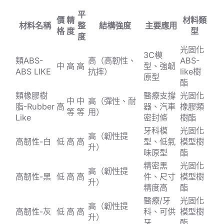
平
價
精
材料類
材料名稱
整
結構強度
主要應用
格
度
型
度
光固化
3C模
類ABS-
高（高韌性、
ABS-
中
高
高
型、強韌
ABS LIKE
抗摔）
like樹
原型
酯
類橡膠樹
醫療支撐
光固化
中
中
高（彈性、耐
脂-Rubber
高
器、汽車
橡膠類
等
等
用）
Like
密封條
樹酯
牙科模
光固化
高（韌性提
高韌性-白
低
高
高
型、低氣
模型樹
升）
味原型
酯
精密黑
光固化
高（韌性提
高韌性-黑
低
高
高
件、尺寸
模型樹
升）
精度高
酯
醫療/牙
光固化
高（韌性提
高韌性-灰
低
高
高
科、可供
模型樹
升）
牙
酯