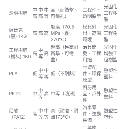
光固化
中
中
中
高（耐衝擊、
工程件、
透明樹脂
工程樹
高
高
等
可鑽孔）
透明原型
酯
超高（70.5
模具射
光固化
類比克
高
高
高
MPa、耐
出、高溫
工程樹
(黑) 1KG
270°C）
環境
酯
超高（極高耐
治具開
光固化
工程樹脂
中
高
高
衝擊、可彎
發、工程
增強工
(鐵灰) 1KG
等
曲）
用途
程樹酯
桌遊配
中
中
熱塑性
PLA
低
低（不耐熱）
件、環保
等
等
塑料
原型
廚房用
中
熱塑性
PETG
中
高
中等（防潮）
品、戶外
等
塑料
件
汽車零
尼龍
中
中
高（耐磨、耐
熱塑性
高
件、運動
（PA12）
等
等
熱173°C）
塑料
裝備
工業應