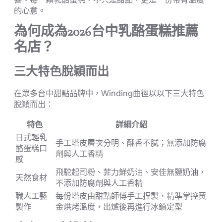
的心意。
為何成為2026台中乳酪蛋糕推薦
名店？
三大特色脫穎而出
在眾多台中甜點品牌中，Winding曲徑以以下三大特色
脫穎而出：
特色
詳細介紹
日式輕乳
手工塔皮層次分明、酥香不膩；無添加防腐
酪蛋糕口
劑與人工香精
感
飛駝起司粉、菲力鮮奶油、安佳無鹽奶油，
天然食材
不添加防腐劑與人工香精
職人工藝
每份塔皮由甜點師傅手工捏製，精準掌控黃
製作
金烘烤溫度，出爐後再進行冰鎮定型