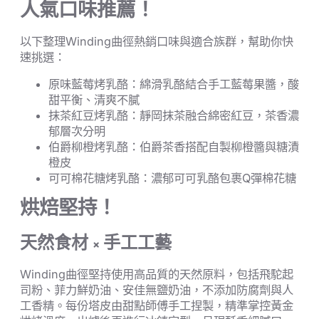
人氣口味推薦！
以下整理Winding曲徑熱銷口味與適合族群，幫助你快
速挑選：
原味藍莓烤乳酪：綿滑乳酪結合手工藍莓果醬，酸
甜平衡、清爽不膩
抹茶紅豆烤乳酪：靜岡抹茶融合綿密紅豆，茶香濃
郁層次分明
伯爵柳橙烤乳酪：伯爵茶香搭配自製柳橙醬與糖漬
橙皮
可可棉花糖烤乳酪：濃郁可可乳酪包裹Q彈棉花糖
烘焙堅持！
天然食材 × 手工工藝
Winding曲徑堅持使用高品質的天然原料，包括飛駝起
司粉、菲力鮮奶油、安佳無鹽奶油，不添加防腐劑與人
工香精。每份塔皮由甜點師傅手工捏製，精準掌控黃金