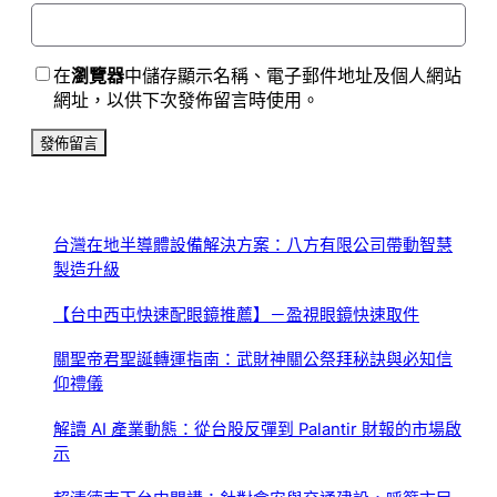
在
瀏覽器
中儲存顯示名稱、電子郵件地址及個人網站
網址，以供下次發佈留言時使用。
台灣在地半導體設備解決方案：八方有限公司帶動智慧
製造升級
【台中西屯快速配眼鏡推薦】－盈視眼鏡快速取件
關聖帝君聖誕轉運指南：武財神關公祭拜秘訣與必知信
仰禮儀
解讀 AI 產業動態：從台股反彈到 Palantir 財報的市場啟
示