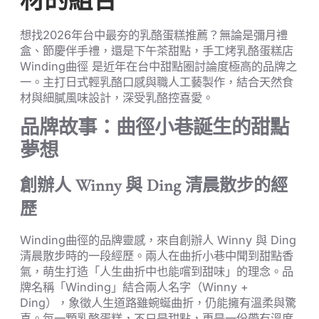
材的組合
想找2026年台中最夯的乳酪蛋糕推薦？無論是彌月禮
盒、節慶伴手禮，還是下午茶甜點，手工烤乳酪蛋糕店
Winding曲徑 是近年在台中甜點圈討論度極高的品牌之
一。主打日式輕乳酪口感與職人工藝製作，結合天然食
材與細膩風味設計，深受乳酪控喜愛。
品牌故事：曲徑小巷誕生的甜點
夢想
創辦人 Winny 與 Ding 清晨散步的經
歷
Winding曲徑的品牌靈感，來自創辦人 Winny 與 Ding
清晨散步時的一段經歷。兩人在曲折小巷中聞到甜點香
氣，萌生打造「人生曲折中也能嚐到甜味」的理念。品
牌名稱「Winding」結合兩人名字（Winny +
Ding），象徵人生道路雖蜿蜒曲折，仍能擁有溫柔與驚
喜。每一顆乳酪蛋糕，不只是甜點，更是一份帶有溫度