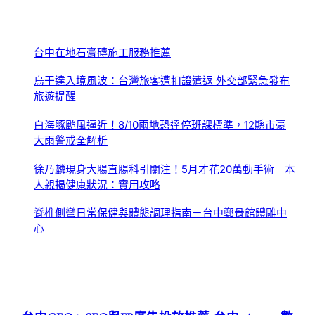
台中在地石膏磚施工服務推薦
烏干達入境風波：台灣旅客遭扣證遣返 外交部緊急發布
旅遊提醒
白海豚颱風逼近！8/10兩地恐達停班課標準，12縣市豪
大雨警戒全解析
徐乃麟現身大腸直腸科引關注！5月才花20萬動手術 本
人親揭健康狀況：實用攻略
脊椎側彎日常保健與體態調理指南－台中鄭骨館體雕中
心