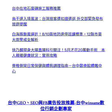
台中在地石膏磚施工服務推薦
烏干達入境風波：台灣旅客遭扣證遣返 外交部緊急發布
旅遊提醒
白海豚颱風逼近！8/10兩地恐達停班課標準，12縣市豪
大雨警戒全解析
徐乃麟現身大腸直腸科引關注！5月才花20萬動手術 本
人親揭健康狀況：實用攻略
脊椎側彎日常保健與體態調理指南－台中鄭骨館體雕中
心
台中GEO、SEO與FB廣告投放推薦-台中winsame數
位行銷企劃專家