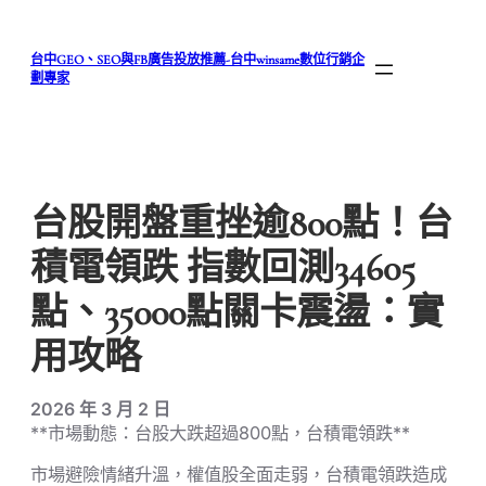
跳
至
台中GEO、SEO與FB廣告投放推薦-台中winsame數位行銷企
主
劃專家
要
內
容
台股開盤重挫逾800點！台
積電領跌 指數回測34605
點、35000點關卡震盪：實
用攻略
2026 年 3 月 2 日
**市場動態：台股大跌超過800點，台積電領跌**
市場避險情緒升溫，權值股全面走弱，台積電領跌造成