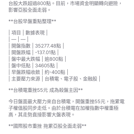
台股大跌超過800點。目前，市場資金明顯轉向避險，
影響亞股全面走弱。
**台股早盤重點整理**
| 項目 | 數據表現 |
| — | — |
| 開盤指數 | 35277.48點 |
| 開盤跌幅 | -137.01點 |
| 盤中最大跌幅 | 逾800點 |
| 盤中低點 | 34605點 |
| 早盤跌幅收斂 | 約-400點 |
| 主要壓力來源 | 台積電、電子股、金融股 |
**台積電重挫55元 成為殺盤主因**
今日盤面最大壓力來自台積電，開盤重挫55元，拖累電
子權值股同步走低。由於台積電在加權指數中權重極
高，其走勢直接影響大盤表現。
**國際股市重挫 拖累亞股全面走弱**