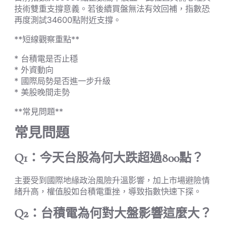
技術雙重支撐意義。若後續買盤無法有效回補，指數恐
再度測試34600點附近支撐。
**短線觀察重點**
* 台積電是否止穩
* 外資動向
* 國際局勢是否進一步升級
* 美股晚間走勢
**常見問題**
常見問題
Q1：今天台股為何大跌超過800點？
主要受到國際地緣政治風險升溫影響，加上市場避險情
緒升高，權值股如台積電重挫，導致指數快速下探。
Q2：台積電為何對大盤影響這麼大？