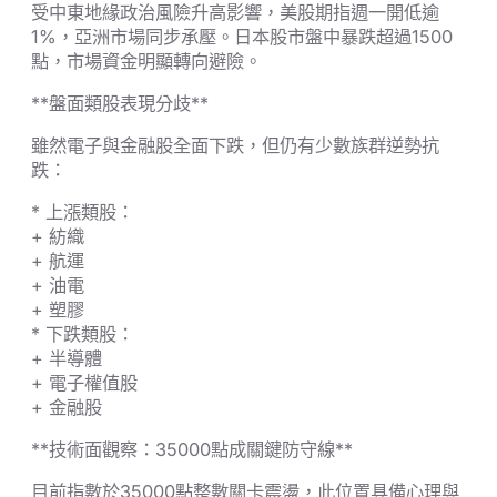
受中東地緣政治風險升高影響，美股期指週一開低逾
1%，亞洲市場同步承壓。日本股市盤中暴跌超過1500
點，市場資金明顯轉向避險。
**盤面類股表現分歧**
雖然電子與金融股全面下跌，但仍有少數族群逆勢抗
跌：
* 上漲類股：
+ 紡織
+ 航運
+ 油電
+ 塑膠
* 下跌類股：
+ 半導體
+ 電子權值股
+ 金融股
**技術面觀察：35000點成關鍵防守線**
目前指數於35000點整數關卡震盪，此位置具備心理與