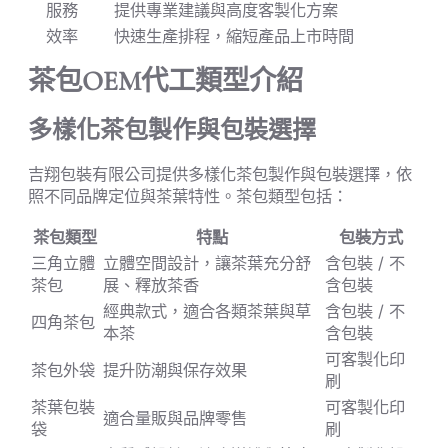
服務
提供專業建議與高度客製化方案
效率
快速生產排程，縮短產品上市時間
茶包OEM代工類型介紹
多樣化茶包製作與包裝選擇
吉翔包裝有限公司提供多樣化茶包製作與包裝選擇，依
照不同品牌定位與茶葉特性。茶包類型包括：
茶包類型
特點
包裝方式
三角立體
立體空間設計，讓茶葉充分舒
含包裝 / 不
茶包
展、釋放茶香
含包裝
經典款式，適合各類茶葉與草
含包裝 / 不
四角茶包
本茶
含包裝
可客製化印
茶包外袋
提升防潮與保存效果
刷
茶葉包裝
可客製化印
適合量販與品牌零售
袋
刷