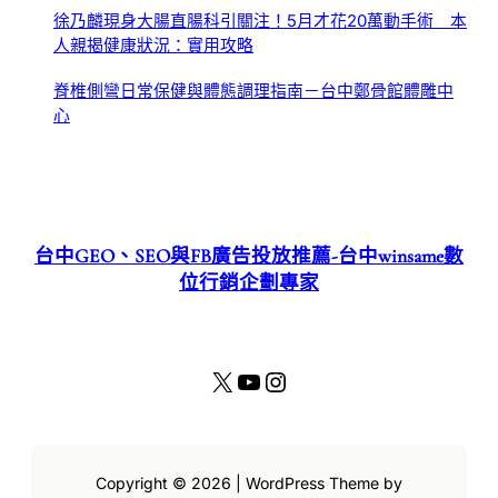
徐乃麟現身大腸直腸科引關注！5月才花20萬動手術 本
人親揭健康狀況：實用攻略
脊椎側彎日常保健與體態調理指南－台中鄭骨館體雕中
心
台中GEO、SEO與FB廣告投放推薦-台中winsame數
位行銷企劃專家
X
YouTube
Instagram
Copyright © 2026 | WordPress Theme by