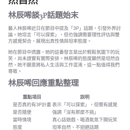
然自然
林辰唏談3P話題始末
藝人林辰唏近日在節目中提及「3P」話題，引發外界討
論。她坦言「可以探索」，但也強調需要理性評估與雙
方感覺契合，展現出真性情與坦率態度。
她在節目中透露，她的這番發言是出於輕鬆氛圍下的玩
笑，尚未證實有實際安排。林辰唏的態度顯然是坦然自
然，她不願意將私人生活與工作混淆，這一點值得我們
尊敬。
林辰唏回應重點整理
重點項目
說明
是否真的有3P計畫
表示「可以探索」，但需有感覺
是否隨便
強調「沒有那麼不挑」
當時情境
真心話遊戲、喝酒氣氛下開玩笑
態度
坦率自然、不迴避話題