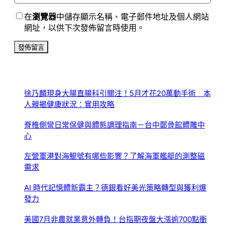
在
瀏覽器
中儲存顯示名稱、電子郵件地址及個人網站
網址，以供下次發佈留言時使用。
徐乃麟現身大腸直腸科引關注！5月才花20萬動手術 本
人親揭健康狀況：實用攻略
脊椎側彎日常保健與體態調理指南－台中鄭骨館體雕中
心
左營軍港對海鯤號有哪些影響？了解海軍艦艇的測整磁
需求
AI 時代記憶體新霸主？德銀看好美光策略轉型與獲利爆
發力
美國7月非農就業意外轉負！台指期夜盤大漲逾700點衝