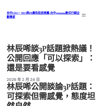
跳
至
台中GEO、SEO與FB廣告投放推薦-台中winsame數位行銷企
主
劃專家
要
內
容
林辰唏談3P話題掀熱議！
公開回應「可以探索」：
還是要看感覺
2026 年 2 月 24 日
林辰唏公開談論3P話題：
可探索但需感覺，態度坦