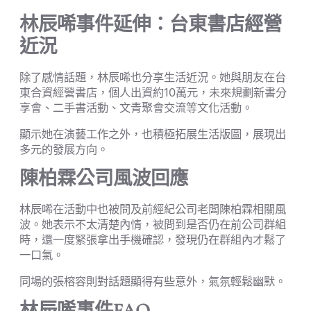
林辰唏事件延伸：台東書店經營
近況
除了感情話題，林辰唏也分享生活近況。她與朋友在台
東合資經營書店，個人出資約10萬元，未來規劃新書分
享會、二手書活動、文青聚會交流等文化活動。
顯示她在演藝工作之外，也積極拓展生活版圖，展現出
多元的發展方向。
陳柏霖公司風波回應
林辰唏在活動中也被問及前經紀公司老闆陳柏霖相關風
波。她表示不太清楚內情，被問到是否仍在前公司群組
時，還一度緊張拿出手機確認，發現仍在群組內才鬆了
一口氣。
同場的張榕容則對話題顯得有些意外，氣氛輕鬆幽默。
林辰唏事件FAQ