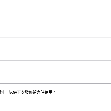
網址，以供下次發佈留言時使用。