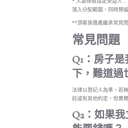
* 人壽保險指定受益人
落入分配範圍，同時預留
**頂客族遺產繼承常見問題
常見問題
Q1：房子
下，難道過
法律以登記人為準。若
託或有其他約定，但實
Q2：如果