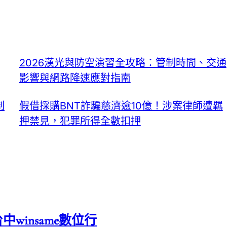
2026漢光與防空演習全攻略：管制時間、交通
影響與網路降速應對指南
制
假借採購BNT詐騙慈濟逾10億！涉案律師遭羈
押禁見，犯罪所得全數扣押
中winsame數位行