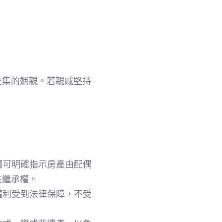
交集的姻親。若親戚堅持
囑可明確指示房產由配偶
失繼承權。
權利受到法律保障，不受