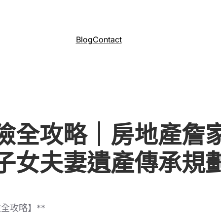
Blog
Contact
全攻略｜房地產詹家：
子女夫妻遺產傳承規
全攻略】**