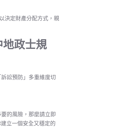
可以決定財產分配方式，親
中地政士規
「訴訟預防」多重維度切
必要的風險，那麼請立即
你建立一個安全又穩定的