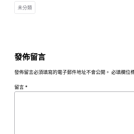
未分類
發佈留言
發佈留言必須填寫的電子郵件地址不會公開。
必填欄位
留言
*