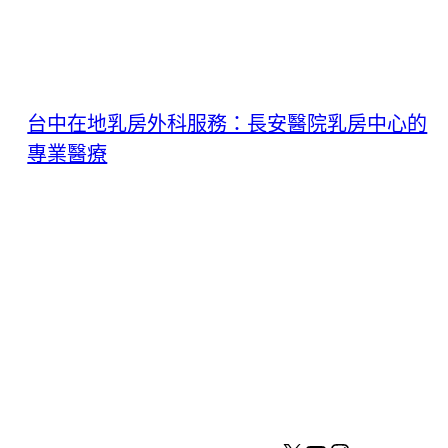
台中在地乳房外科服務：長安醫院乳房中心的
專業醫療