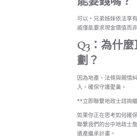
能要錢嗎？
可以。兄弟姊妹依法享有
戚僅能要求現金價值而
Q3：為什
劃？
因為地產、法條與親情
入，確保守護愛巢。
**立即聯繫地政士諮詢繼
如果你正在思考如何確
聯繫我們的台中地政士詹
遺產繼承計畫。