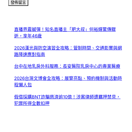
直播界震撼彈！知名直播主「肥大叔」何裕輝驚傳驟
逝，享年46歲
2026漢光與防空演習全攻略：管制時間、交通影響與網
路降速應對指南
台中在地乳房外科服務：長安醫院乳房中心的專業醫療
2026台灣文博會全攻略：展覽亮點、預約機制與活動時
程懶人包
假借採購BNT詐騙慈濟逾10億！涉案律師遭羈押禁見，
犯罪所得全數扣押