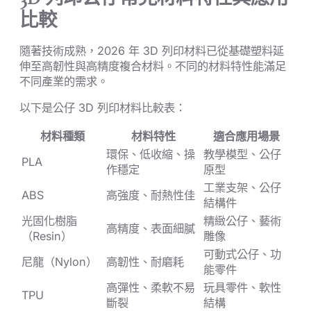
比較
隨著技術成熟，2026 年 3D 列印材料已從基礎塑料延
伸至高韌性與高精度複合材料。不同的材料特性能滿足
不同產業的需求。
以下是公仔 3D 列印材料比較表：
材料種類
材料特性
適合應用場景
環保、低收縮、操
教學模型、公仔
PLA
作穩定
原型
工業支架、公仔
ABS
高強度、耐熱性佳
結構件
光固化樹脂
精緻公仔、藝術
高精度、表面細膩
（Resin）
雕像
可動式公仔、功
尼龍（Nylon）
高韌性、耐磨耗
能零件
高彈性、柔軟不易
玩具零件、軟性
TPU
斷裂
結構