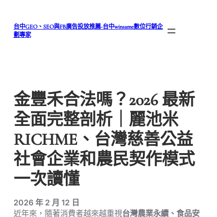
跳
至
台中GEO、SEO與FB廣告投放推薦-台中winsame數位行銷企
主
劃專家
要
內
容
金豐禾合法嗎？2026 最新
全面完整剖析｜麗池米
RICHME、台灣慈善公益
社會企業和農民契作模式
一次讀懂
2026 年 2 月 12 日
近年來，隨著消費者越來越重視
台灣農業永續、食品安