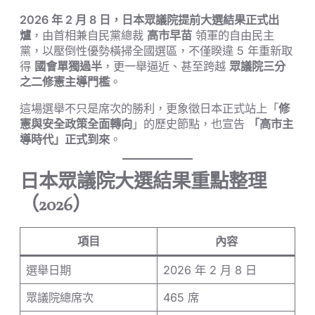
2026 年 2 月 8 日，日本眾議院提前大選結果正式出
爐
，由首相兼自民黨總裁
高市早苗
領軍的自由民主
黨，以壓倒性優勢橫掃全國選區，不僅睽違 5 年重新取
得
國會單獨過半
，更一舉逼近、甚至跨越
眾議院三分
之二修憲主導門檻
。
這場選舉不只是席次的勝利，更象徵日本正式站上「
修
憲與安全政策全面轉向
」的歷史節點，也宣告
「高市主
導時代」正式到來
。
日本眾議院大選結果重點整理
（2026）
項目
內容
選舉日期
2026 年 2 月 8 日
眾議院總席次
465 席