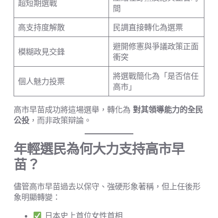
超短期選戰
間
高支持度解散
民調直接轉化為選票
避開修憲與爭議政策正面
模糊政見交鋒
衝突
將選戰簡化為「是否信任
個人魅力投票
高市」
高市早苗成功將這場選舉，轉化為
對其領導能力的全民
公投
，而非政策辯論。
年輕選民為何大力支持高市早
苗？
儘管高市早苗過去以保守、強硬形象著稱，但上任後形
象明顯轉變：
日本史上首位女性首相