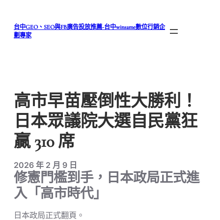
跳
至
台中GEO、SEO與FB廣告投放推薦-台中winsame數位行銷企
主
劃專家
要
內
容
高市早苗壓倒性大勝利！
日本眾議院大選自民黨狂
贏 310 席
2026 年 2 月 9 日
修憲門檻到手，日本政局正式進
入「高市時代」
日本政局正式翻頁。