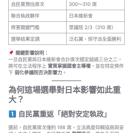
自民黨預估席次
300～310 席
聯合執政夥伴
日本維新會
修憲關鍵門檻
眾議院 2/3（310 席）
選舉結果定調
泛右翼、保守派全面勝利
關鍵影響說明：
一旦自民黨與日本維新會合計席次穩定超過三分之二，
將可在立法程序上
實質掌握國會主導權
，並在特定條件
下
弱化參議院否決影響力
。
為何這場選舉對日本影響如此重
大？
自民黨重返「絕對安定執政」
選前，自民黨席次僅約 198 席，立法高度仰賴協商與妥