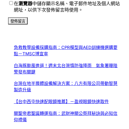
在
瀏覽器
中儲存顯示名稱、電子郵件地址及個人網站
網址，以供下次發佈留言時使用。
急救教學設備採購指南：CPR模型與AED訓練機選購要
點－TMSC博宣寧
白海豚颱風進逼！週末北台灣慎防強降雨 氣象署曝陸
警發布關鍵
台灣在地半導體設備解決方案：八方有限公司帶動智慧
製造升級
【台中西屯快速配眼鏡推薦】－盈視眼鏡快速取件
關聖帝君聖誕轉運指南：武財神關公祭拜秘訣與必知信
仰禮儀