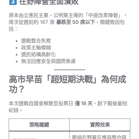
在野陣營全面潰敗
原本由立憲民主黨、公明黨主導的「中道改革陣營」，
席次從選前約 167 席
暴跌至 50 席以下
，關鍵敗因包
括：
選戰整合失敗
政策主軸模糊
選民結構高齡化
無法回應安全與國際焦慮
高市早苗「超短期決戰」為何成
功？
本次選戰自國會解散至投票日
僅 16 天
，創下戰後最短
紀錄。
策略關鍵
實際效果
壓縮在野黨反應與整合時