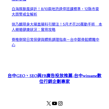
白海豚颱風逼近！8/10兩地恐達停班課標準，12縣市豪
大雨警戒全解析
徐乃麟現身大腸直腸科引關注！5月才花20萬動手術 本
人親揭健康狀況：實用攻略
脊椎側彎日常保健與體態調理指南－台中鄭骨館體雕中
心
台中GEO、SEO與FB廣告投放推薦-台中winsame數
位行銷企劃專家
X
YouTube
Instagram