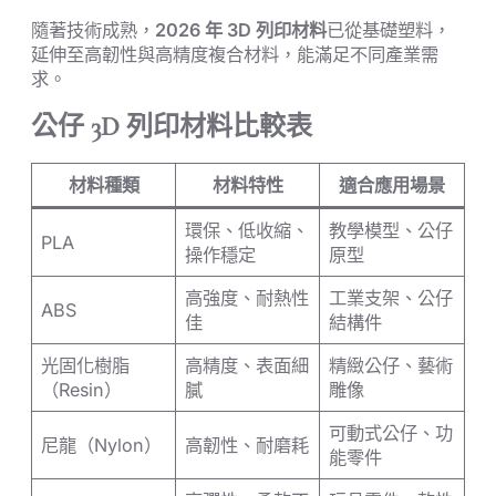
隨著技術成熟，
2026 年 3D 列印材料
已從基礎塑料，
延伸至高韌性與高精度複合材料，能滿足不同產業需
求。
公仔 3D 列印材料比較表
材料種類
材料特性
適合應用場景
環保、低收縮、
教學模型、公仔
PLA
操作穩定
原型
高強度、耐熱性
工業支架、公仔
ABS
佳
結構件
光固化樹脂
高精度、表面細
精緻公仔、藝術
（Resin）
膩
雕像
可動式公仔、功
尼龍（Nylon）
高韌性、耐磨耗
能零件