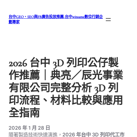
跳
至
台中GEO、SEO與FB廣告投放推薦-台中winsame數位行銷企
主
劃專家
要
內
容
2026 台中 3D 列印公仔製
作推薦｜典亮／辰光事業
有限公司完整分析 3D 列
印流程、材料比較與應用
全指南
2026 年 1 月 28 日
隨著製造技術快速演進，
2026 年台中 3D 列印代工市