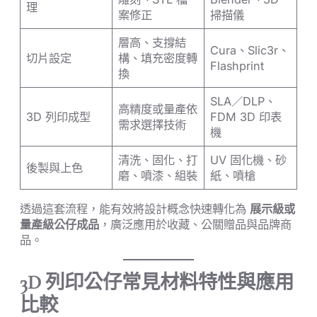
理
案修正
掃描儀
層高、支撐結
Cura、Slic3r、
切片設定
構、填充密度轉
Flashprint
換
SLA／DLP、
高精度或量產依
3D 列印成型
FDM 3D 印表
需求選擇技術
機
清洗、固化、打
UV 固化機、砂
後製與上色
磨、噴漆、組裝
紙、噴槍
透過這套流程，能有效將設計概念快速轉化為
展示級或
量產級公仔成品
，廣泛應用於收藏、公關贈品與品牌商
品。
3D 列印公仔常見材料特性與應用
比較