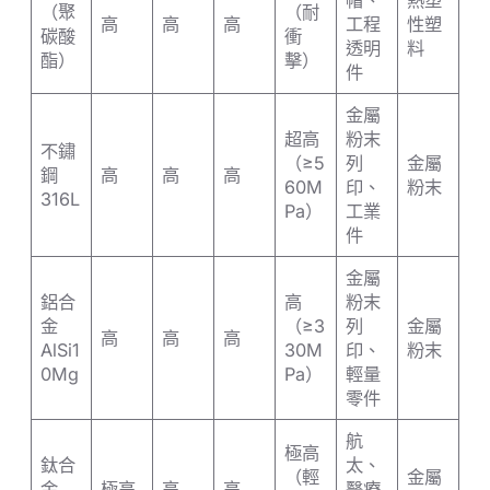
帽、
熱塑
（聚
（耐
高
高
高
工程
性塑
碳酸
衝
透明
料
酯）
擊）
件
金屬
超高
粉末
不鏽
（≥5
列
金屬
鋼
高
高
高
60M
印、
粉末
316L
Pa）
工業
件
金屬
鋁合
高
粉末
金
（≥3
列
金屬
高
高
高
AlSi1
30M
印、
粉末
0Mg
Pa）
輕量
零件
航
極高
鈦合
太、
（輕
金屬
金
極高
高
高
醫療