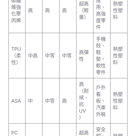
碳纖
應
超高
熱塑
維強
用、
高
高
高
（輕
性塑
化聚
高強
量）
料
丙烯
度零
件
手機
殼、
TPU
熱塑
高彈
鞋
（柔
中高
中等
中等
性塑
性
墊、
性）
料
軟性
零件
高
戶外
（耐
看
熱塑
候、
ASA
中
中等
高
板、
性塑
抗
汽車
料
UV
外裝
）
安全
PC
超高