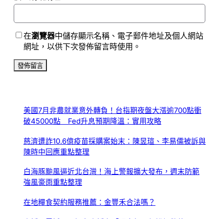
在
瀏覽器
中儲存顯示名稱、電子郵件地址及個人網站
網址，以供下次發佈留言時使用。
美國7月非農就業意外轉負！台指期夜盤大漲逾700點衝
破45000點 Fed升息預期降溫：實用攻略
慈濟遭詐10.6億疫苗採購案始末：陳昱瑄、李易儒被訴與
陳時中回應重點整理
白海豚颱風逼近北台灣！海上警報擴大發布，週末防範
強風豪雨重點整理
在地糧食契約服務推薦：金豐禾合法嗎？