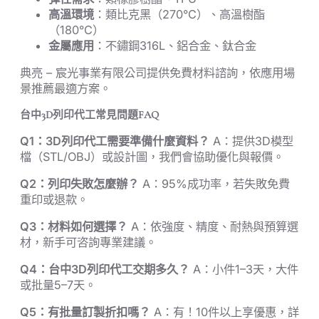
高溫環境
：類比克黑（270°C）、高溫樹酯
（180°C）
金屬應用
：不鏽鋼316L、鋁合金、鈦合金
典亮 – 宸光事業有限公司提供免費材料諮詢，依應用場
景推薦最適方案。
台中3D列印代工常見問題FAQ
Q1：3D列印代工需要準備什麼資料？
A：提供3D模型
檔（STL/OBJ）或設計圖，我們會協助優化與報價。
Q2：列印失敗怎麼辦？
A：95%成功率，若失敗免費
重印或退款。
Q3：材料如何選擇？
A：依強度、精度、耐熱與預算選
材，新手可咨詢專業建議。
Q4：台中3D列印代工交期多久？
A：小件1–3天，大件
或批量5–7天。
Q5：有批量訂製折扣嗎？
A：有！10件以上享優惠，詳