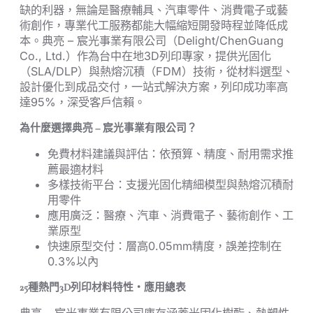
缺的利器，無論是醫療輔具、汽車零件、消費電子或藝
術創作，專業代工服務都能大幅縮短開發時程並降低成
本。典亮 – 宸光事業有限公司（Delight/ChenGuang
Co., Ltd.）作為台中在地3D列印專家，提供光固化
（SLA/DLP）與熱熔沉積（FDM）技術，從材料選型、
設計優化到成品交付，一站式解決方案，列印成功率高
達95%，深受客戶信賴。
為什麼選擇典亮 – 宸光事業有限公司？
免費材料建議與評估：依預算、精度、耐用需求推
薦最適材料
多樣技術平台：支援光固化精細模型與熱熔沉積耐
用零件
應用廣泛：醫療、汽車、消費電子、藝術創作、工
業原型
快速原型交付：層高0.05mm精度，誤差控制在
0.3%以內
25種熱門3D列印材料特性・應用總表