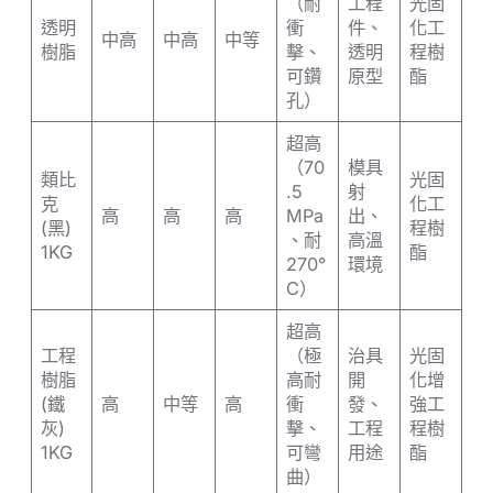
（耐
工程
光固
透明
衝
件、
化工
中高
中高
中等
樹脂
擊、
透明
程樹
可鑽
原型
酯
孔）
超高
（70
模具
類比
光固
.5
射
克
化工
高
高
高
MPa
出、
(黑)
程樹
、耐
高溫
1KG
酯
270°
環境
C）
超高
工程
（極
治具
光固
樹脂
高耐
開
化增
(鐵
高
中等
高
衝
發、
強工
灰)
擊、
工程
程樹
1KG
可彎
用途
酯
曲）