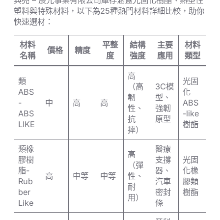
典亮 – 宸光事業有限公司庫存涵蓋光固化樹酯、熱塑性
塑料與特殊材料，以下為25種熱門材料詳細比較，助你
快速選材：
材料
平整
結構
主要
材料
價格
精度
名稱
度
強度
應用
類型
高
類
光固
（高
3C模
ABS
化
韌
型、
-
中
高
高
ABS
性、
強韌
ABS
-like
抗
原型
LIKE
樹酯
摔）
類橡
醫療
高
膠樹
支撐
光固
（彈
脂-
器、
化橡
高
中等
中等
性、
Rub
汽車
膠類
耐
ber
密封
樹酯
用）
Like
條