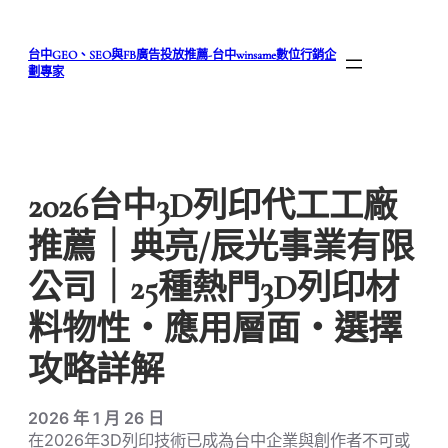
跳
至
台中GEO、SEO與FB廣告投放推薦-台中winsame數位行銷企
主
劃專家
要
內
容
2026台中3D列印代工工廠
推薦｜典亮/辰光事業有限
公司｜25種熱門3D列印材
料物性・應用層面・選擇
攻略詳解
2026 年 1 月 26 日
在2026年3D列印技術已成為台中企業與創作者不可或