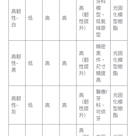
牙科
高
模
光固
高韌
（韌
型、
化模
性-
低
高
高
性提
低氣
型樹
白
升）
味原
酯
型
精密
高
黑
光固
高韌
（韌
件、
化模
性-
低
高
高
性提
尺寸
型樹
黑
升）
精度
酯
高
醫療/
高
光固
高韌
牙
（韌
化模
性-
低
高
高
科、
性提
型樹
灰
可供
升）
酯
牙
高