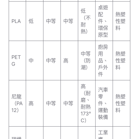
桌遊
低
配
熱塑
（不
PLA
低
中等
中等
件、
性塑
耐
環保
料
熱）
原型
廚房
中等
用
熱塑
PET
中
中等
高
（防
品、
性塑
G
潮）
戶外
料
件
高
汽車
（耐
尼龍
零
熱塑
磨、
（PA
高
中等
中等
件、
性塑
耐熱
12）
運動
料
173°
裝備
C）
工業