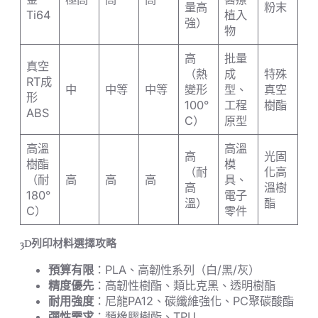
量高
粉末
Ti64
植入
強）
物
高
批量
真空
（熱
成
特殊
RT成
中
中等
中等
變形
型、
真空
形
100°
工程
樹酯
ABS
C）
原型
高溫
高溫
高
光固
樹酯
模
（耐
化高
（耐
高
高
高
具、
高
溫樹
180°
電子
溫）
酯
C）
零件
3D列印材料選擇攻略
預算有限
：PLA、高韌性系列（白/黑/灰）
精度優先
：高韌性樹酯、類比克黑、透明樹酯
耐用強度
：尼龍PA12、碳纖維強化、PC聚碳酸酯
彈性需求
：類橡膠樹酯、TPU