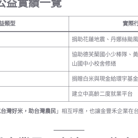
公益實績一覽
益類型
實際
捐助花蓮地震、丹娜絲颱
協助德芙蘭國小少棒隊、
山國中小校舍修繕
捐贈白米與現金給環宇基
建立中高齡二度就業平台
吃台灣好米，助台灣農民
」相互呼應，也讓金豐禾企業在