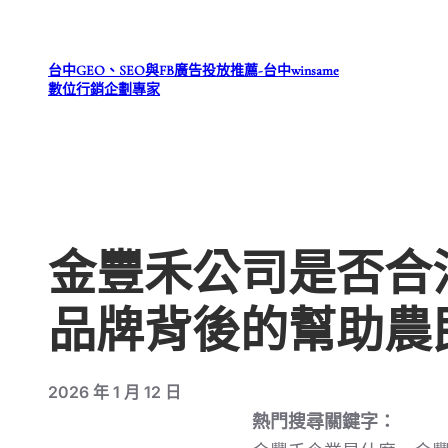
跳
至
台中GEO、SEO與FB廣告投放推薦-台中winsame
主
數位行銷企劃專家
要
內
容
金豐禾公司是否合法？
品牌背後的幫助農
2026 年 1 月 12 日
熱門搜尋關鍵字：