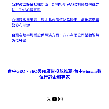
急救教學設備採購指南：CPR模型與AED訓練機選購要
點－TMSC博宣寧
白海豚颱風進逼！週末北台灣慎防強降雨 氣象署曝陸
警發布關鍵
台灣在地半導體設備解決方案：八方有限公司帶動智慧
製造升級
台中GEO、SEO與FB廣告投放推薦-台中winsame數
位行銷企劃專家
X
YouTube
Instagram