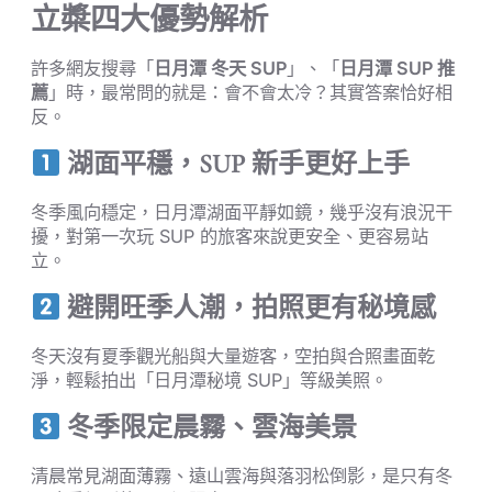
立槳四大優勢解析
許多網友搜尋「
日月潭 冬天 SUP
」、「
日月潭 SUP 推
薦
」時，最常問的就是：會不會太冷？其實答案恰好相
反。
湖面平穩，SUP 新手更好上手
冬季風向穩定，日月潭湖面平靜如鏡，幾乎沒有浪況干
擾，對第一次玩 SUP 的旅客來說更安全、更容易站
立。
避開旺季人潮，拍照更有秘境感
冬天沒有夏季觀光船與大量遊客，空拍與合照畫面乾
淨，輕鬆拍出「日月潭秘境 SUP」等級美照。
冬季限定晨霧、雲海美景
清晨常見湖面薄霧、遠山雲海與落羽松倒影，是只有冬