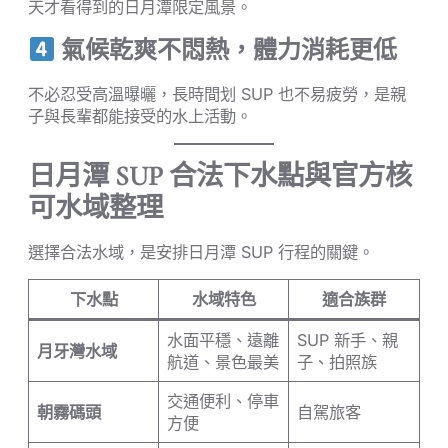
天才看得到的日月潭限定風景。
氣候乾爽不悶熱，體力消耗更低
不必忍受高溫曝曬，長時間划 SUP 也不易疲勞，是親
子與長輩都能接受的水上活動。
日月潭 SUP 合法下水點與官方核
可水域整理
選擇合法水域，是安排日月潭 SUP 行程的關鍵。
下水點
水域特色
適合族群
水面平穩、遠離
SUP 新手、親
月牙灣水域
航道、景色最美
子、拍照族
交通便利、停車
朝霧碼頭
自駕旅客
方便