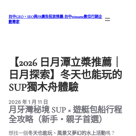
跳
至
台中GEO、SEO與FB廣告投放推薦-台中winsame數位行銷企
主
劃專家
要
內
容
【2026 日月潭立槳推薦｜
日月探索】冬天也能玩的
SUP獨木舟體驗
2026 年 1 月 11 日
月牙灣秘境 SUP × 遊艇包船行程
全攻略（新手・親子首選）
想找一個
冬天也能玩、風景又夢幻的水上活動
嗎？