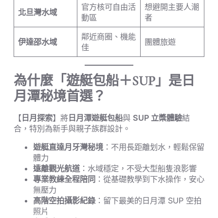
官方核可自由活
想避開主要人潮
北旦灣水域
動區
者
鄰近商圈、機能
伊達邵水域
團體旅遊
佳
為什麼「遊艇包船＋SUP」是日
月潭秘境首選？
【
日月探索
】將
日月潭遊艇包船
與
SUP 立槳體驗
結
合，特別為新手與親子族群設計。
遊艇直達月牙灣秘境
：不用長距離划水，輕鬆保留
體力
遠離觀光航道
：水域穩定，不受大型船隻浪影響
專業教練全程陪同
：從基礎教學到下水操作，安心
無壓力
高階空拍攝影紀錄
：留下最美的日月潭 SUP 空拍
照片