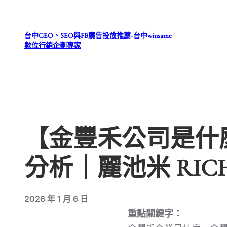
跳
至
台中GEO、SEO與FB廣告投放推薦-台中winsame
主
數位行銷企劃專家
要
內
容
【金豐禾公司是什麼
分析｜麗池米 RIC
2026 年 1 月 6 日
重點關鍵字：