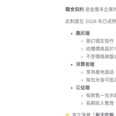
糧食契約
是金豐禾企業的
此制度在 2026 年已
農民端
簽訂穩定契作
收購價格高於
不受價格崩盤
消費者端
享用產地直送
每包米皆可追
公益端
每銷售一包米
長期投入教育
真正落實「
每天吃飯