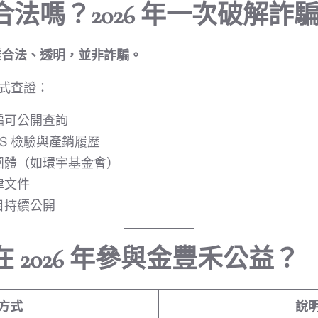
法嗎？2026 年一次破解詐
業合法、透明，並非詐騙。
方式查證：
編可公開查詢
GS 檢驗與產銷履歷
團體（如環宇基金會）
律文件
目持續公開
 2026 年參與金豐禾公益？
方式
說