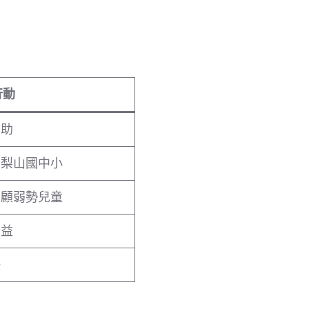
行動
捐助
、梨山國中小
照顧弱勢兒童
公益
缺