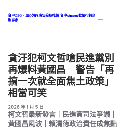
跳
至
台中GEO、SEO與FB廣告投放推薦-台中winsame數位行銷企
主
劃專家
要
內
容
貪汙犯柯文哲嗆民進黨別
再爆料黃國昌 警告「再
搞一次就全面焦土政策」
相當可笑
2026 年 1 月 5 日
柯文哲最新發言｜民進黨司法爭議｜
黃國昌風波｜賴清德政治責任成焦點