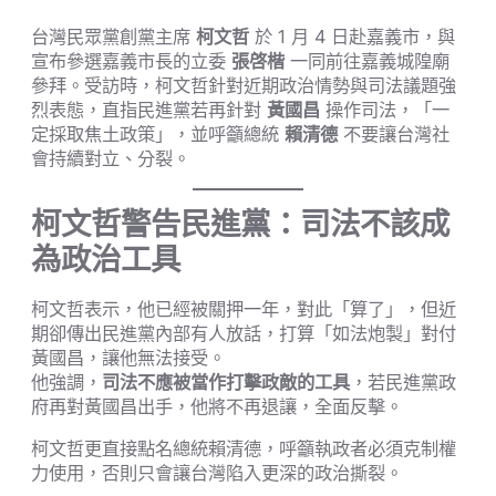
台灣民眾黨創黨主席
柯文哲
於 1 月 4 日赴嘉義市，與
宣布參選嘉義市長的立委
張啓楷
一同前往嘉義城隍廟
參拜。受訪時，柯文哲針對近期政治情勢與司法議題強
烈表態，直指民進黨若再針對
黃國昌
操作司法，「一
定採取焦土政策」，並呼籲總統
賴清德
不要讓台灣社
會持續對立、分裂。
柯文哲警告民進黨：司法不該成
為政治工具
柯文哲表示，他已經被關押一年，對此「算了」，但近
期卻傳出民進黨內部有人放話，打算「如法炮製」對付
黃國昌，讓他無法接受。
他強調，
司法不應被當作打擊政敵的工具
，若民進黨政
府再對黃國昌出手，他將不再退讓，全面反擊。
柯文哲更直接點名總統賴清德，呼籲執政者必須克制權
力使用，否則只會讓台灣陷入更深的政治撕裂。