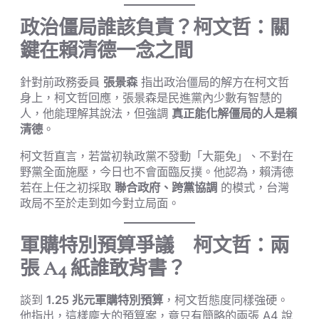
政治僵局誰該負責？柯文哲：關
鍵在賴清德一念之間
針對前政務委員
張景森
指出政治僵局的解方在柯文哲
身上，柯文哲回應，張景森是民進黨內少數有智慧的
人，他能理解其說法，但強調
真正能化解僵局的人是賴
清德
。
柯文哲直言，若當初執政黨不發動「大罷免」、不對在
野黨全面施壓，今日也不會面臨反撲。他認為，賴清德
若在上任之初採取
聯合政府、跨黨協調
的模式，台灣
政局不至於走到如今對立局面。
軍購特別預算爭議 柯文哲：兩
張 A4 紙誰敢背書？
談到
1.25 兆元軍購特別預算
，柯文哲態度同樣強硬。
他指出，這樣龐大的預算案，竟只有簡略的兩張 A4 說