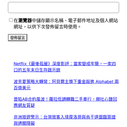
在
瀏覽器
中儲存顯示名稱、電子郵件地址及個人網站
網址，以供下次發佈留言時使用。
Netflix《最後孤屋》深度影評：當家變成牢籠，一家四
口的五年末日生存啟示錄
波克夏策略大轉彎：阿貝爾主導下重金敲進 Alphabet 兩
百億美元
曾陷AB合約風波！蘿拉低調轉職二手車行，親吐心聲回
應網友質疑
非洲旅遊警示：台灣旅客入境摩洛哥與烏干達面臨簽證
與通關障礙