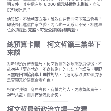
明文件，其中還有約
6,000 億元裝備尚未到位
，立法
院如何負責？
他質疑，不論朝野立委，誰敢在這種情況下蓋章背書？
即使是民進黨自家立委，內心也一定感到不安，相關單
位必須提出
完整、可受公評的詳細報告
。
總預算卡關 柯文哲籲三黨坐下
來談
對於總預算審查僵局，柯文哲批評執政黨態度傲慢，不
能抱持「要審就審、不審拉倒」的心態。他認為，
朝野
三黨應回到協商桌上理性對話
，而這同樣取決於賴清德
是否願意扮演整合者角色。
柯文哲強調，身居高位、有權力的人，更應負起責任，
凝聚共識，而非持續激化衝突。
柯文哲最新政治立場一次看