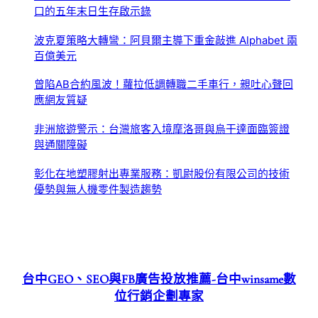
口的五年末日生存啟示錄
波克夏策略大轉彎：阿貝爾主導下重金敲進 Alphabet 兩
百億美元
曾陷AB合約風波！蘿拉低調轉職二手車行，親吐心聲回
應網友質疑
非洲旅遊警示：台灣旅客入境摩洛哥與烏干達面臨簽證
與通關障礙
彰化在地塑膠射出專業服務：凱尉股份有限公司的技術
優勢與無人機零件製造趨勢
台中GEO、SEO與FB廣告投放推薦-台中winsame數
位行銷企劃專家