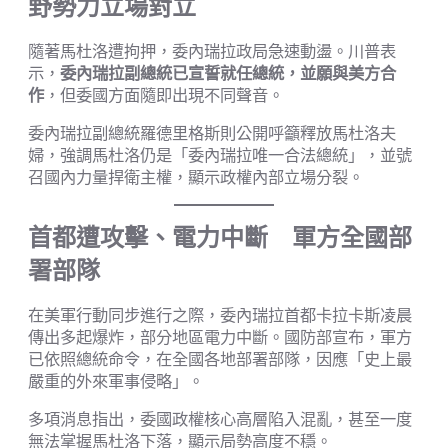
野勢力立場對立
隨著馬杜洛遭拘押，委內瑞拉政局急速動盪。川普表
示，
委內瑞拉副總統已宣誓就任總統，並願與美方合
作
，但委國方面隨即出現不同聲音。
委內瑞拉副總統羅德里格斯則公開呼籲釋放馬杜洛夫
婦，強調馬杜洛仍是「委內瑞拉唯一合法總統」，並號
召國內力量捍衛主權，顯示政權內部立場分裂。
首都遭攻擊、電力中斷 軍方全國部
署部隊
在美軍行動同步進行之際，委內瑞拉首都卡拉卡斯凌晨
傳出多起爆炸，部分地區電力中斷。國防部宣布，軍方
已依照總統命令，在全國各地部署部隊，因應「史上最
嚴重的外來軍事侵略」。
多項消息指出，委國政權核心高層陷入混亂，甚至一度
無法掌握馬杜洛下落，顯示局勢高度不穩。