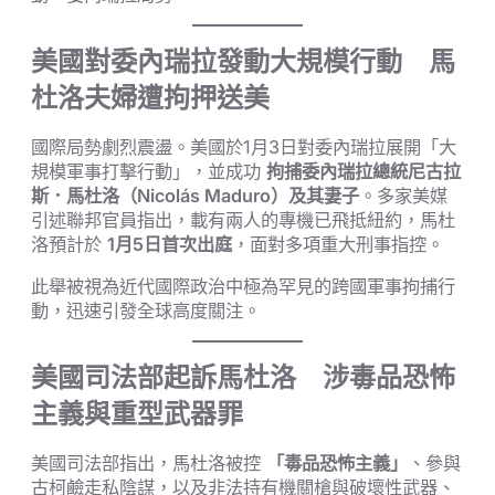
美國對委內瑞拉發動大規模行動 馬
杜洛夫婦遭拘押送美
國際局勢劇烈震盪。美國於1月3日對委內瑞拉展開「大
規模軍事打擊行動」，並成功
拘捕委內瑞拉總統尼古拉
斯．馬杜洛（Nicolás Maduro）及其妻子
。多家美媒
引述聯邦官員指出，載有兩人的專機已飛抵紐約，馬杜
洛預計於
1月5日首次出庭
，面對多項重大刑事指控。
此舉被視為近代國際政治中極為罕見的跨國軍事拘捕行
動，迅速引發全球高度關注。
美國司法部起訴馬杜洛 涉毒品恐怖
主義與重型武器罪
美國司法部指出，馬杜洛被控
「毒品恐怖主義」
、參與
古柯鹼走私陰謀，以及非法持有機關槍與破壞性武器、