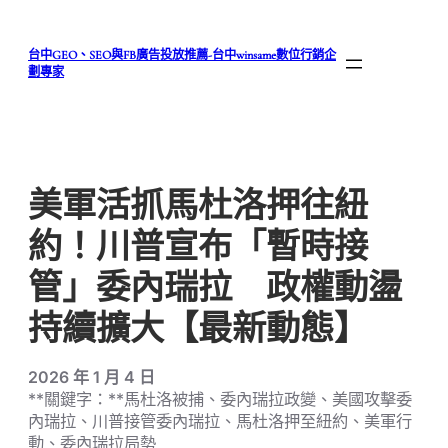
跳
至
台中GEO、SEO與FB廣告投放推薦-台中winsame數位行銷企
主
劃專家
要
內
容
美軍活抓馬杜洛押往紐
約！川普宣布「暫時接
管」委內瑞拉 政權動盪
持續擴大【最新動態】
2026 年 1 月 4 日
**關鍵字：**馬杜洛被捕、委內瑞拉政變、美國攻擊委
內瑞拉、川普接管委內瑞拉、馬杜洛押至紐約、美軍行
動、委內瑞拉局勢