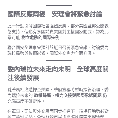
國際反應兩極 安理會將緊急討論
此一行動引發國際社會強烈反應。部分美國盟邦公開表
態支持，但也有多國譴責美國對主權國家動武，認為此
舉可能
樹立危險的國際先例
。
聯合國安全理事會預計於近日召開緊急會議，討論委內
瑞拉局勢與後續影響，國際外交角力全面升溫。
委內瑞拉未來走向未明 全球高度關
注後續發展
隨著馬杜洛遭押至美國、華府宣稱將暫時接管治理，委
內瑞拉未來的
政權歸屬、權力交接與國際承認問題
仍
充滿高度不確定性。
在軍事、司法與外交層面同步推進下，這場行動勢必對
拉丁美洲局勢、全球能源市場與國際秩序帶來深遠影