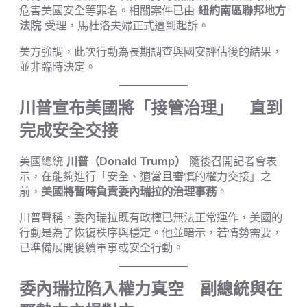
危害美國安全等罪名。相關案件已由
紐約南區聯邦地方
法院
受理，馬杜洛夫婦正式遭到起訴。
美方強調，此次行動為長期調查與國安評估後的結果，
並非臨時決定。
川普宣布美國將「接管治理」 直到
完成安全交接
美國總統
川普（Donald Trump）
隨後召開記者會表
示，在能夠進行「安全、適當且審慎的權力交接」之
前，
美國將暫時負責委內瑞拉的治理事務
。
川普聲稱，委內瑞拉既有政權已無法正常運作，美國的
行動是為了恢復秩序與穩定。他並暗示，若情勢需要，
已準備展開後續軍事或安全行動。
委內瑞拉陷入權力真空 副總統與在