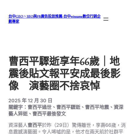
跳
至
台中GEO、SEO與FB廣告投放推薦-台中winsame數位行銷企
主
劃專家
要
內
容
曹西平驟逝享年66歲｜地
震後貼文報平安成最後影
像 演藝圈不捨哀悼
2025 年 12 月 30 日
關鍵字：曹西平過世、曹西平驟逝、曹西平地震、資深
藝人猝逝、曹西平最後發文
資深藝人
曹西平
於昨（29日）驚傳離世，享壽66歲，消
息震撼演藝圈。令人唏噓的是，他才在兩天前於社群平