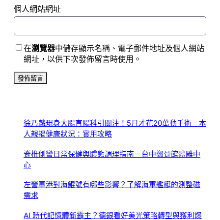
個人網站網址
在
瀏覽器
中儲存顯示名稱、電子郵件地址及個人網站
網址，以供下次發佈留言時使用。
徐乃麟現身大腸直腸科引關注！5月才花20萬動手術 本
人親揭健康狀況：實用攻略
脊椎側彎日常保健與體態調理指南－台中鄭骨館體雕中
心
左營軍港對海鯤號有哪些影響？了解海軍艦艇的測整磁
需求
AI 時代記憶體新霸主？德銀看好美光策略轉型與獲利爆