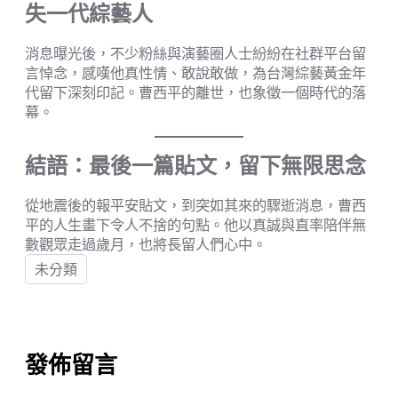
失一代綜藝人
消息曝光後，不少粉絲與演藝圈人士紛紛在社群平台留
言悼念，感嘆他真性情、敢說敢做，為台灣綜藝黃金年
代留下深刻印記。曹西平的離世，也象徵一個時代的落
幕。
結語：最後一篇貼文，留下無限思念
從地震後的報平安貼文，到突如其來的驟逝消息，曹西
平的人生畫下令人不捨的句點。他以真誠與直率陪伴無
數觀眾走過歲月，也將長留人們心中。
未分類
發佈留言