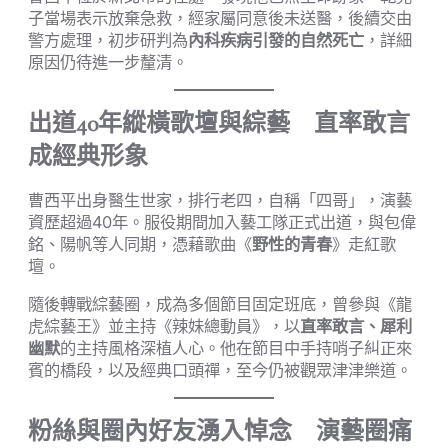
子當場表示放棄急救，經家屬同意後未送醫，後續交由
警方處理，初步研判為
內科疾病引發的自然死亡
，詳細
原因仍待進一步釐清。
出道40年縱橫歌壇與綜藝 直率敢言
成經典形象
曹西平出身醫生世家，排行老四，自稱「四哥」，演藝
資歷超過40年。服役期間加入藝工隊正式出道，與包偉
銘、陽帆等人同期，憑藉歌曲《
野性的青春
》走紅歌
壇。
隨後轉戰綜藝圈，成為多個節目固定班底，曾參與《龍
虎綜藝王》並主持《辣妹總動員》，以
直率敢言、犀利
幽默
的主持風格深植人心。他在節目中手持哨子糾正來
賓的橋段，以及經典口頭禪，至今仍被觀眾津津樂道。
粉絲與圈內好友湧入悼念 演藝圈痛