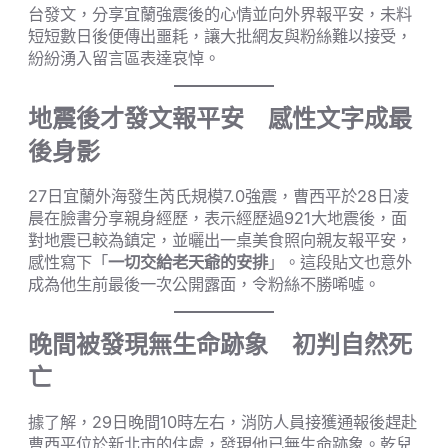
台發文，分享宜蘭強震後的心情並向外界報平安，未料
短短數日後便傳出噩耗，讓大批網友與粉絲難以接受，
紛紛湧入留言區表達哀悼。
地震後才發文報平安 感性文字成最
後身影
27日宜蘭外海發生芮氏規模7.0強震，曹西平於28日凌
晨在臉書分享親身經歷，表示經歷過921大地震後，面
對地震已較為鎮定，並曬出一桌美食照向親友報平安，
感性寫下「
一切交給老天爺的安排
」。這段貼文也意外
成為他生前最後一次公開露面，令粉絲不勝唏噓。
晚間被發現無生命跡象 初判自然死
亡
據了解，29日晚間10時左右，消防人員接獲通報後趕赴
曹西平位於新北市的住處，發現他已無生命跡象。乾兒