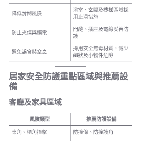
浴室、玄關及樓梯區域採
降低滑倒風險
用止滑措施
門縫、插座及電線妥善防
防止夾傷與觸電
護
採用安全無毒材質，減少
避免誤食與窒息
繩狀及小物件危險
居家安全防護重點區域與推薦設
備
客廳及家具區域
風險類型
推薦防護設備
桌角、櫃角撞擊
防撞條、防撞護角