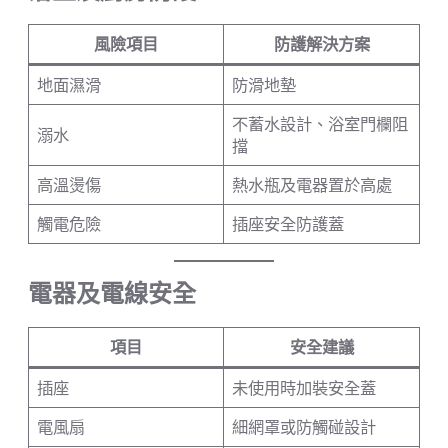
風險項目
防護解決方案
地面濕滑
防滑地墊
不蓄水設計、浴室門欄阻
溺水
擋
高溫燙傷
熱水瓶及電器置於高處
觸電危險
插座安全防護蓋
電器及電線安全
項目
安全建議
插座
未使用時加裝安全蓋
電風扇
細網罩或防觸碰設計