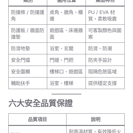
類別
適用位置
產品特色
防撞條 / 防撞護
桌角、牆角、櫃
PU / EVA 材
角
邊
質，柔軟吸震
防護板 / 牆面防
遊戲區、床邊牆
可客製顏色與圖
撞墊
面
案
防滑地墊
浴室、玄關
防滑、防潮
安全門擋
門縫、門把
防夾手設計
安全圍欄
樓梯口、遊戲區
阻隔危險區域
輔助扶手
浴室、樓梯
提供穩定支撐
六大安全品質保證
品質項目
說明
耐高溫材質，有效降低火