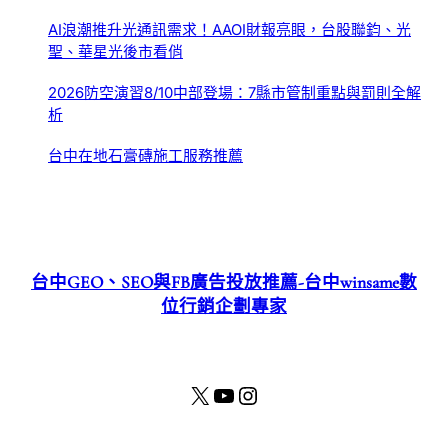
AI浪潮推升光通訊需求！AAOI財報亮眼，台股聯鈞、光
聖、華星光後市看俏
2026防空演習8/10中部登場：7縣市管制重點與罰則全解
析
台中在地石膏磚施工服務推薦
台中GEO、SEO與FB廣告投放推薦-台中winsame數
位行銷企劃專家
X
YouTube
Instagram