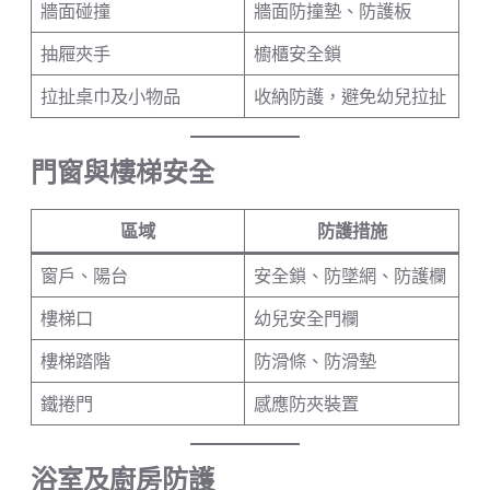
牆面碰撞
牆面防撞墊、防護板
抽屜夾手
櫥櫃安全鎖
拉扯桌巾及小物品
收納防護，避免幼兒拉扯
門窗與樓梯安全
區域
防護措施
窗戶、陽台
安全鎖、防墜網、防護欄
樓梯口
幼兒安全門欄
樓梯踏階
防滑條、防滑墊
鐵捲門
感應防夾裝置
浴室及廚房防護