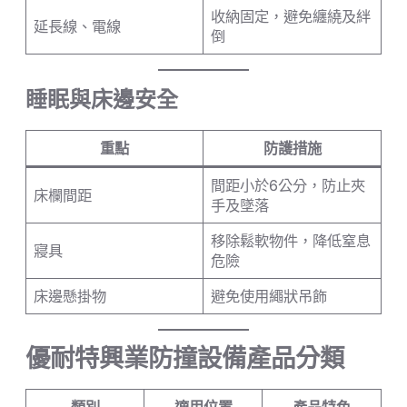
收納固定，避免纏繞及絆
延長線、電線
倒
睡眠與床邊安全
重點
防護措施
間距小於6公分，防止夾
床欄間距
手及墜落
移除鬆軟物件，降低窒息
寢具
危險
床邊懸掛物
避免使用繩狀吊飾
優耐特興業防撞設備產品分類