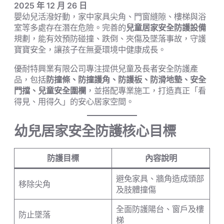
2025 年 12 月 26 日
嬰幼兒活潑好動，家中家具尖角、門窗縫隙、樓梯與浴
室等多處存在潛在危險。完善的
兒童居家安全防護設備
規劃，能有效預防碰撞、跌倒、夾傷及墜落事故，守護
寶寶安全，讓孩子在無憂環境中健康成長。
優耐特興業有限公司專注提供兒童及長者安全防護產
品，包括
防撞條、防撞護角、防護板、防滑地墊、安全
門擋、兒童安全圍欄
，並搭配專業施工，打造真正「看
得見、用得久」的安心居家空間。
幼兒居家安全防護核心目標
防護目標
內容說明
避免家具、牆角造成頭部
移除尖角
及肢體撞傷
全面防護陽台、窗戶及樓
防止墜落
梯