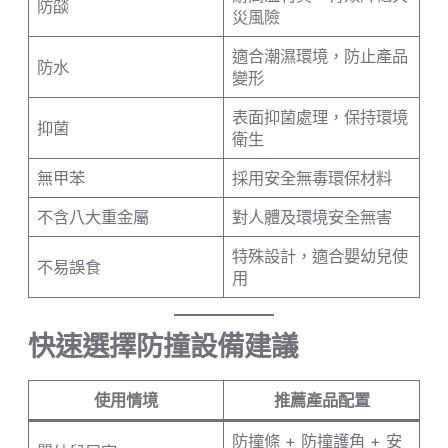
防燄
災風險
適合潮濕環境，防止產品
防水
變形
表面抑菌處理，保持環境
抑菌
衛生
無甲苯
採用安全無毒環保材料
不含八大重金屬
對人體及環境安全無害
特殊設計，適合嬰幼兒使
不易誤食
用
快速選擇防撞設備建議
使用情境
推薦產品配置
防撞條 + 防撞護角 + 安