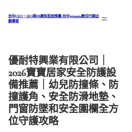
跳
至
台中GEO、SEO與FB廣告投放推薦-台中winsame數位行銷企
主
劃專家
要
內
容
優耐特興業有限公司｜
2026寶寶居家安全防護設
備推薦｜幼兒防撞條、防
撞護角、安全防滑地墊、
門窗防墜和安全圍欄全方
位守護攻略