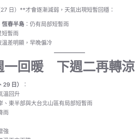
27 日）**才會逐漸減弱，天氣出現短暫回穩：
、恆春半島
：仍有局部短暫雨
星短暫雨
夜溫差明顯，早晚偏冷
週一回暖 下週二再轉涼
29 日）
：
氣溫回升
岸、東半部與大台北山區有局部短暫雨
降雨
增強