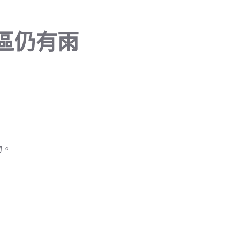
區仍有雨
物。