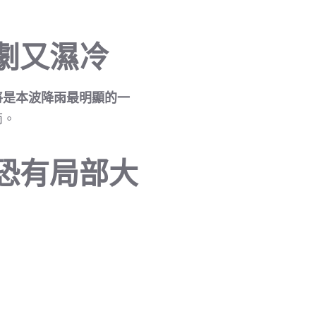
劇又濕冷
將是本波降雨最明顯的一
雨。
恐有局部大