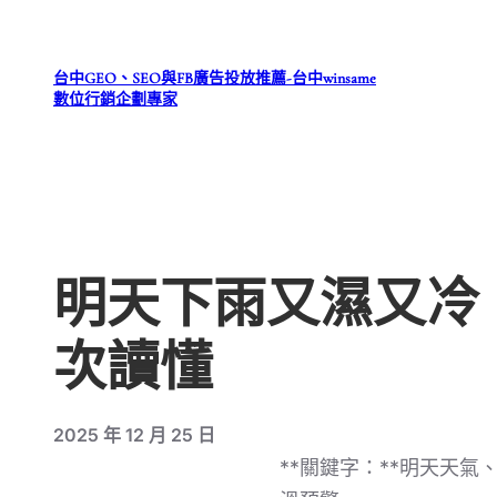
跳
至
台中GEO、SEO與FB廣告投放推薦-台中winsame
主
數位行銷企劃專家
要
內
容
明天下雨又濕又冷
次讀懂
2025 年 12 月 25 日
**關鍵字：**明天天