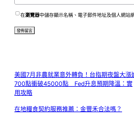
在
瀏覽器
中儲存顯示名稱、電子郵件地址及個人網站
美國7月非農就業意外轉負！台指期夜盤大漲
700點衝破45000點 Fed升息預期降溫：實
用攻略
在地糧食契約服務推薦：金豐禾合法嗎？