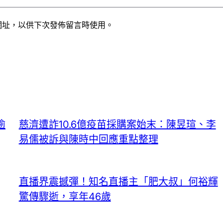
網址，以供下次發佈留言時使用。
逾
慈濟遭詐10.6億疫苗採購案始末：陳昱瑄、李
易儒被訴與陳時中回應重點整理
直播界震撼彈！知名直播主「肥大叔」何裕輝
驚傳驟逝，享年46歲