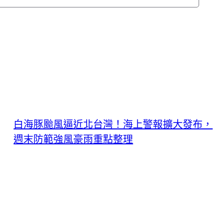
白海豚颱風逼近北台灣！海上警報擴大發布，
週末防範強風豪雨重點整理