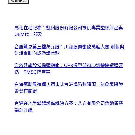
彰化在地服務：凱尉股份有限公司提供專業塑膠射出與
OEM代工服務
台股驚見第三檔萬元股：川湖股價衝破萬點大關 財報與
法說會動向成熱議焦點
急救教學設備採購指南：CPR模型與AED訓練機選購要
點－TMSC博宣寧
白海豚颱風進逼！週末北台灣慎防強降雨 氣象署曝陸
警發布關鍵
台灣在地半導體設備解決方案：八方有限公司帶動智慧
製造升級