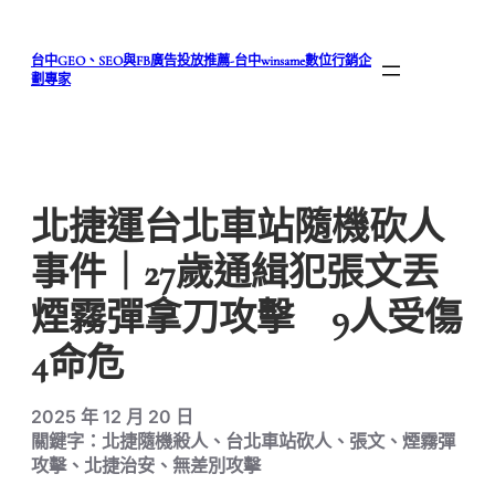
跳
至
台中GEO、SEO與FB廣告投放推薦-台中winsame數位行銷企
主
劃專家
要
內
容
北捷運台北車站隨機砍人
事件｜27歲通緝犯張文丟
煙霧彈拿刀攻擊 9人受傷
4命危
2025 年 12 月 20 日
關鍵字：北捷隨機殺人、台北車站砍人、張文、煙霧彈
攻擊、北捷治安、無差別攻擊