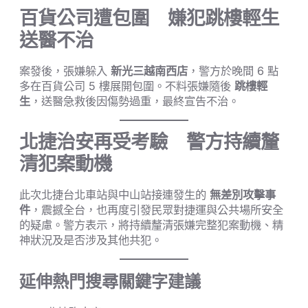
百貨公司遭包圍 嫌犯跳樓輕生
送醫不治
案發後，張嫌躲入
新光三越南西店
，警方於晚間 6 點
多在百貨公司 5 樓展開包圍。不料張嫌隨後
跳樓輕
生
，送醫急救後因傷勢過重，最終宣告不治。
北捷治安再受考驗 警方持續釐
清犯案動機
此次北捷台北車站與中山站接連發生的
無差別攻擊事
件
，震撼全台，也再度引發民眾對捷運與公共場所安全
的疑慮。警方表示，將持續釐清張嫌完整犯案動機、精
神狀況及是否涉及其他共犯。
延伸熱門搜尋關鍵字建議