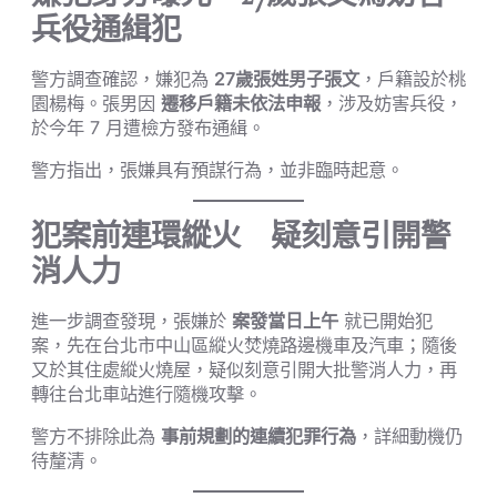
兵役通緝犯
警方調查確認，嫌犯為
27歲張姓男子張文
，戶籍設於桃
園楊梅。張男因
遷移戶籍未依法申報
，涉及妨害兵役，
於今年 7 月遭檢方發布通緝。
警方指出，張嫌具有預謀行為，並非臨時起意。
犯案前連環縱火 疑刻意引開警
消人力
進一步調查發現，張嫌於
案發當日上午
就已開始犯
案，先在台北市中山區縱火焚燒路邊機車及汽車；隨後
又於其住處縱火燒屋，疑似刻意引開大批警消人力，再
轉往台北車站進行隨機攻擊。
警方不排除此為
事前規劃的連續犯罪行為
，詳細動機仍
待釐清。