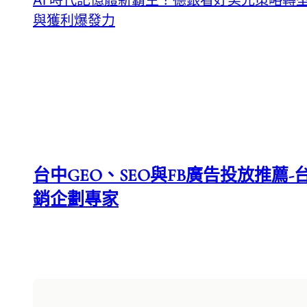
AI 時代記憶體新霸主？德銀看好美光策略轉
與獲利爆發力
台中GEO、SEO與FB廣告投放推薦-台
銷企劃專家