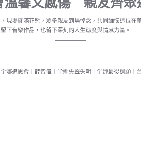
會溫馨又感傷 親友齊聚
暖，現場擺滿花籃，眾多親友到場悼念，共同緬懷這位在
只留下音樂作品，也留下深刻的人生態度與情感力量。
｜坣娜追思會｜薛智偉｜坣娜失聲失明｜坣娜最後遺願｜