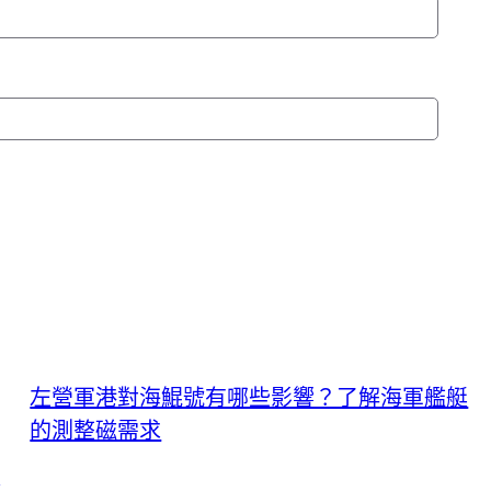
左營軍港對海鯤號有哪些影響？了解海軍艦艇
的測整磁需求