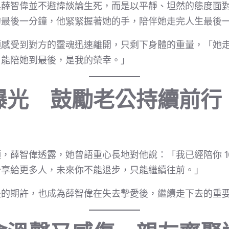
與薛智偉並不避諱談論生死，而是以平靜、坦然的態度面
的最後一分鐘，他緊緊握著她的手，陪伴她走完人生最後
顯感受到對方的靈魂迅速離開，只剩下身體的重量，「她
，能陪她到最後，是我的榮幸。」
曝光 鼓勵老公持續前行
，薛智偉透露，她曾語重心長地對他說：「我已經陪你 1
分享給更多人，未來你不能退步，只能繼續往前。」
夫的期許，也成為薛智偉在失去摯愛後，繼續走下去的重