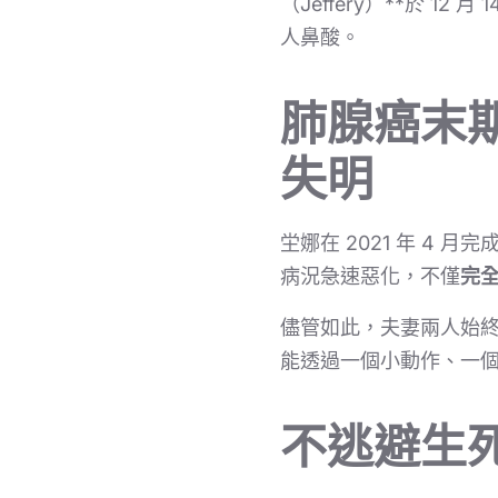
（Jeffery）**於 
人鼻酸。
肺腺癌末
失明
坣娜在 2021 年 4
病況急速惡化，不僅
完
儘管如此，夫妻兩人始
能透過一個小動作、一
不逃避生