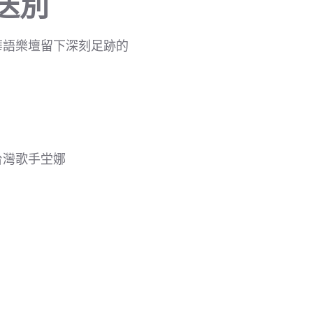
送別
華語樂壇留下深刻足跡的
台灣歌手坣娜