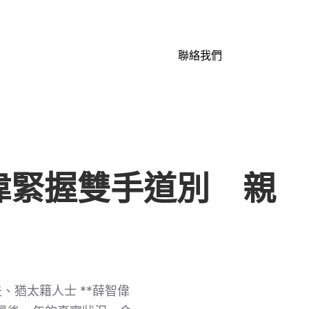
聯絡我們
偉緊握雙手道別 親
夫、猶太籍人士 **薛智偉