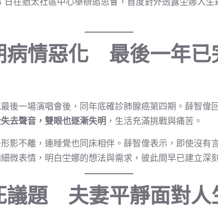
12 月 14 日在猶太社區中心舉辦追思會，首度對外透露坣娜
期病情惡化 最後一年已
 月完成最後一場演唱會後，同年底確診肺腺癌第四期。薛智
全失去聲音，雙眼也逐漸失明
，生活充滿挑戰與痛苦。
終形影不離，連睡覺也同床相伴。薛智偉表示，即使沒有
個細微表情，明白坣娜的想法與需求，彼此間早已建立深
死議題 夫妻平靜面對人