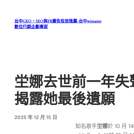
跳
至
台中GEO、SEO與FB廣告投放推薦-台中winsame
主
數位行銷企劃專家
要
內
容
坣娜去世前一年失
揭露她最後遺願
2025 年 12 月 15 日
知名歌手
坣娜
於 10 