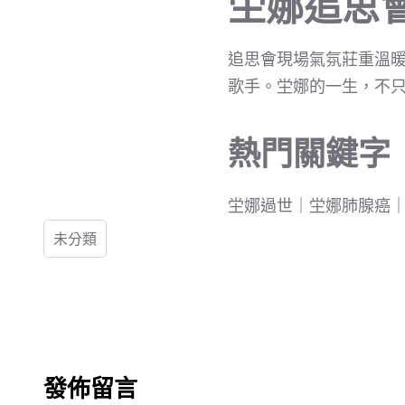
坣娜追思
追思會現場氣氛莊重溫
歌手。坣娜的一生，不
熱門關鍵字
坣娜過世｜坣娜肺腺癌
未分類
發佈留言