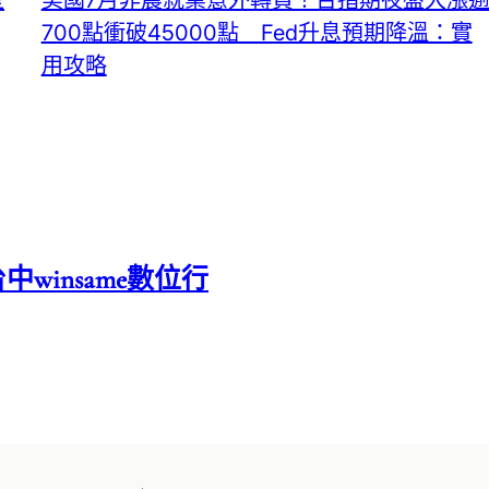
型
美國7月非農就業意外轉負！台指期夜盤大漲
700點衝破45000點 Fed升息預期降溫：實
用攻略
中winsame數位行