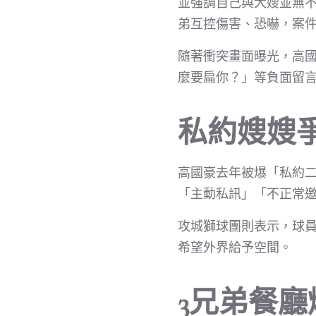
並強調自己與大嫂並無不
弟互控傷害、恐嚇，案件
隨著衝突畫面曝光，高
麼要扁你？」等負面留
私約嫂嫂
高國豪去年被爆「私約
「主動私訊」「不正常
攻城獅球團則表示，球
希望外界給予空間。
3兄弟餐