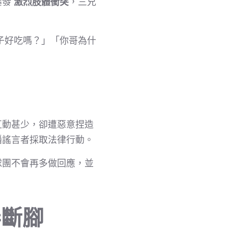
爆發
激烈肢體衝突
，三兄
子好吃嗎？」「你哥為什
互動甚少，卻遭惡意捏造
播謠言者採取法律行動。
球團不會再多做回應，並
弄斷腳