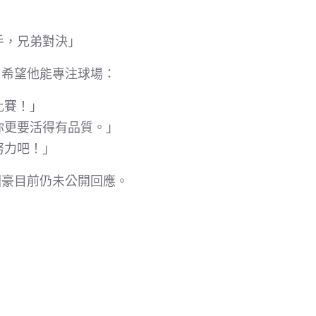
手，兄弟對決」
，希望他能專注球場：
比賽！」
你更要活得有品質。」
努力吧！」
國豪目前仍未公開回應。