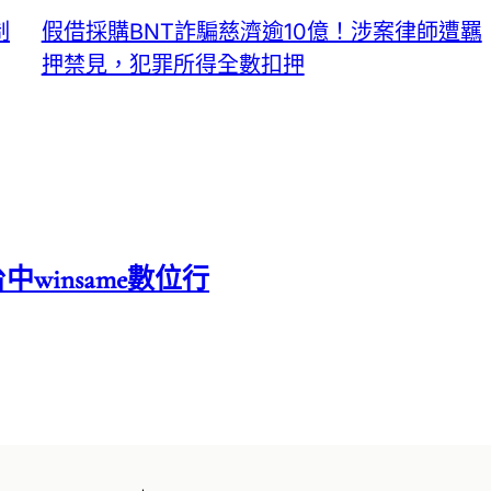
制
假借採購BNT詐騙慈濟逾10億！涉案律師遭羈
押禁見，犯罪所得全數扣押
中winsame數位行