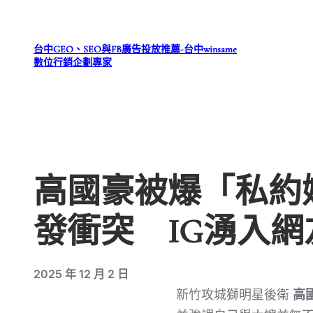
跳
至
台中GEO、SEO與FB廣告投放推薦-台中winsame
主
數位行銷企劃專家
要
內
容
高國豪被爆「私約
發衝突 IG湧入
2025 年 12 月 2 日
新竹攻城獅明星後衛
高