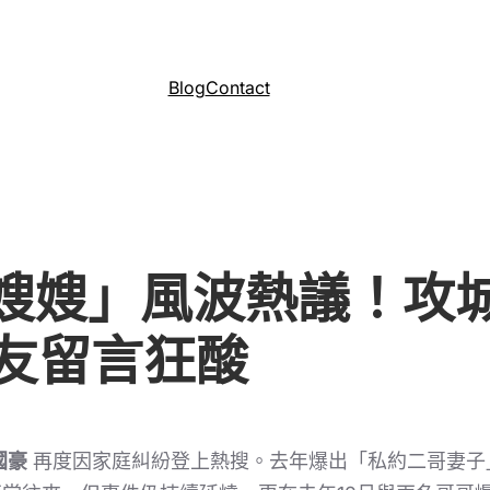
Blog
Contact
嫂嫂」風波熱議！攻
網友留言狂酸
國豪
再度因家庭糾紛登上熱搜。去年爆出「私約二哥妻子