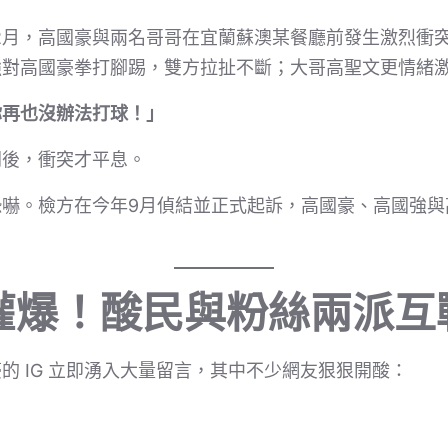
2月，高國豪與兩名哥哥在宜蘭蘇澳某餐廳前發生激烈衝
強對高國豪拳打腳踢，雙方拉扯不斷；大哥高聖文更情緒
你再也沒辦法打球！」
開後，衝突才平息。
恐嚇。檢方在今年9月偵結並正式起訴，高國豪、高國強與
。
言灌爆！酸民與粉絲兩派互
的 IG 立即湧入大量留言，其中不少網友狠狠開酸：
」