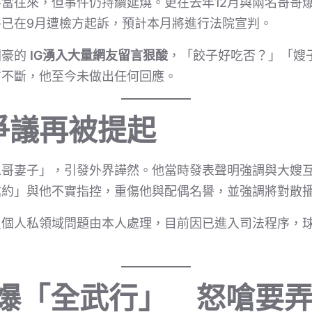
當往來，但事件仍持續延燒。更在去年12月與兩名哥哥
已在9月遭檢方起訴，預計本月將進行法院宣判。
國豪的
IG湧入大量網友留言狠酸
，「餃子好吃否？」「嫂
言不斷，他至今未做出任何回應。
爭議再被提起
二哥妻子」，引發外界譁然。他當時發表聲明強調與大嫂
邀約」與他不實指控，重傷他與配偶名譽，並強調將對散
員個人私領域問題由本人處理，目前因已進入司法程序，
廳爆「全武行」 怒嗆要