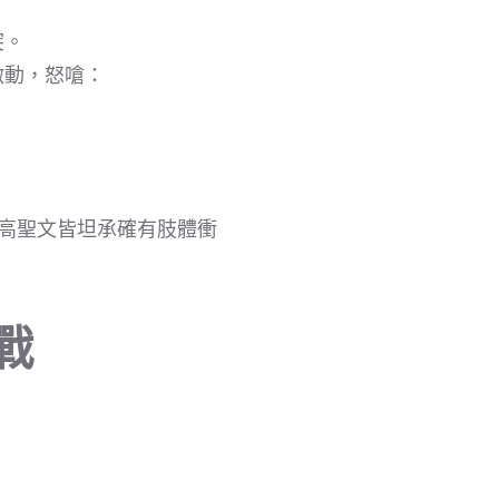
突。
激動，怒嗆：
高聖文皆坦承確有肢體衝
戰