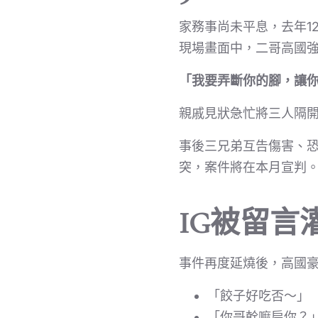
家務事尚未平息，去年1
現場畫面中，二哥高國
「我要弄斷你的腳，讓
親戚見狀急忙將三人隔
事後三兄弟互告傷害、
突，案件將在本月宣判
IG被留
事件再度延燒後，高國豪
「餃子好吃否～」
「你哥幹嘛扁你？