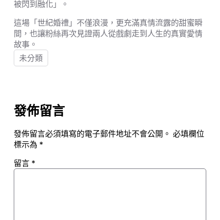
被閃到融化」。
這場「世紀婚禮」不僅浪漫，更充滿真情流露的甜蜜瞬
間，也讓粉絲再次見證兩人從戲劇走到人生的真實愛情
故事。
未分類
發佈留言
發佈留言必須填寫的電子郵件地址不會公開。
必填欄位
標示為
*
留言
*