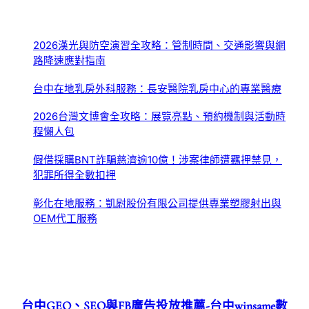
2026漢光與防空演習全攻略：管制時間、交通影響與網
路降速應對指南
台中在地乳房外科服務：長安醫院乳房中心的專業醫療
2026台灣文博會全攻略：展覽亮點、預約機制與活動時
程懶人包
假借採購BNT詐騙慈濟逾10億！涉案律師遭羈押禁見，
犯罪所得全數扣押
彰化在地服務：凱尉股份有限公司提供專業塑膠射出與
OEM代工服務
台中GEO、SEO與FB廣告投放推薦-台中winsame數