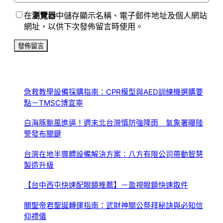
在
瀏覽器
中儲存顯示名稱、電子郵件地址及個人網站
網址，以供下次發佈留言時使用。
急救教學設備採購指南：CPR模型與AED訓練機選購要
點－TMSC博宣寧
白海豚颱風進逼！週末北台灣慎防強降雨 氣象署曝陸
警發布關鍵
台灣在地半導體設備解決方案：八方有限公司帶動智慧
製造升級
【台中西屯快速配眼鏡推薦】－盈視眼鏡快速取件
關聖帝君聖誕轉運指南：武財神關公祭拜秘訣與必知信
仰禮儀