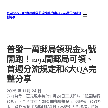
跳
至
台中GEO、SEO與FB廣告投放推薦-台中winsame數位行銷企
主
劃專家
要
內
容
普發一萬郵局領現金24號
開跑！1292間郵局可領、
首週分流規定和6大QA完
整分享
2025 年 11 月 24 日
政府普發一萬元現金將於11月24日正式開放「郵局臨櫃
領現」，全台共有
1,292 間郵局據點
同步服務，領取期
限一路延長至
115年4月30日
。為避免人潮擁擠，首週